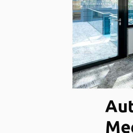
Aut
Me