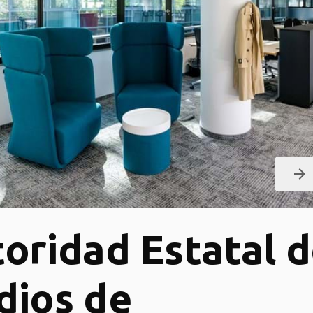
arrow_forward
oridad Estatal 
dios de