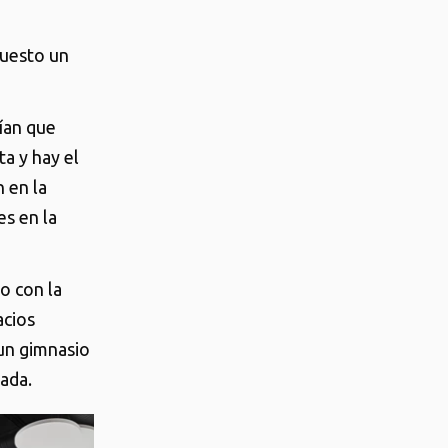
upuesto un
rían que
ta y hay el
 en la
es en la
to con la
acios
un gimnasio
iada.