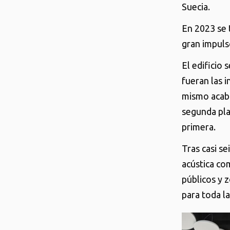
Suecia.
En 2023 se t
gran impuls
El edificio
fueran las i
mismo acaba
segunda plan
primera.
Tras casi se
acústica com
públicos y 
para toda la