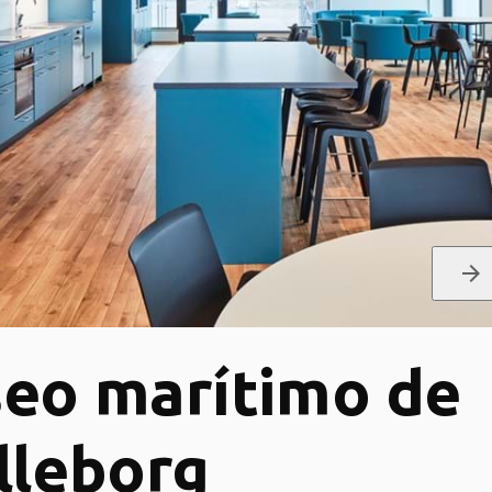
arrow_forward
eo marítimo de
lleborg