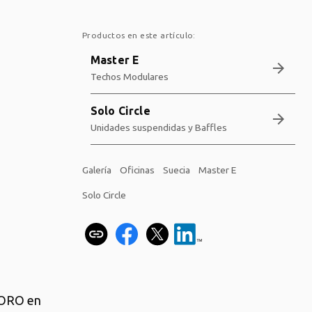
Productos en este artículo:
Master E
arrow_forward
Techos Modulares
Solo Circle
arrow_forward
Unidades suspendidas y Baffles
Galería
Oficinas
Suecia
Master E
Solo Circle
 RORO en