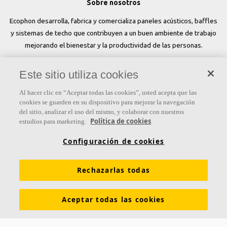
Sobre nosotros
Ecophon desarrolla, fabrica y comercializa paneles acústicos, baffles
y sistemas de techo que contribuyen a un buen ambiente de trabajo
mejorando el bienestar y la productividad de las personas.
Síguenos
Este sitio utiliza cookies
Al hacer clic en “Aceptar todas las cookies”, usted acepta que las
cookies se guarden en su dispositivo para mejorar la navegación
del sitio, analizar el uso del mismo, y colaborar con nuestros
Links
Política de cookies
estudios para marketing.
Conocimiento acústico
Soluciones acústicas
Configuración de cookies
Colores y superficies
Inspiración y Experiencia
Rechazarlas todas
Herramientas y servicios
Propiedades funcionales
Glosario
Sostenibilidad
Ventilación Difusa
Aceptar todas las cookies
Descargar catálogos
Sección de descargas Sostenibilidad
Declaración de Prestaciones
Información legal