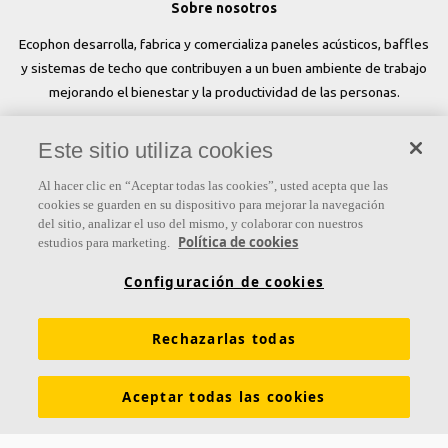
Sobre nosotros
Ecophon desarrolla, fabrica y comercializa paneles acústicos, baffles
y sistemas de techo que contribuyen a un buen ambiente de trabajo
mejorando el bienestar y la productividad de las personas.
Síguenos
Este sitio utiliza cookies
Al hacer clic en “Aceptar todas las cookies”, usted acepta que las
cookies se guarden en su dispositivo para mejorar la navegación
del sitio, analizar el uso del mismo, y colaborar con nuestros
Links
Política de cookies
estudios para marketing.
Conocimiento acústico
Soluciones acústicas
Configuración de cookies
Colores y superficies
Inspiración y Experiencia
Rechazarlas todas
Herramientas y servicios
Propiedades funcionales
Glosario
Sostenibilidad
Ventilación Difusa
Aceptar todas las cookies
Descargar catálogos
Sección de descargas Sostenibilidad