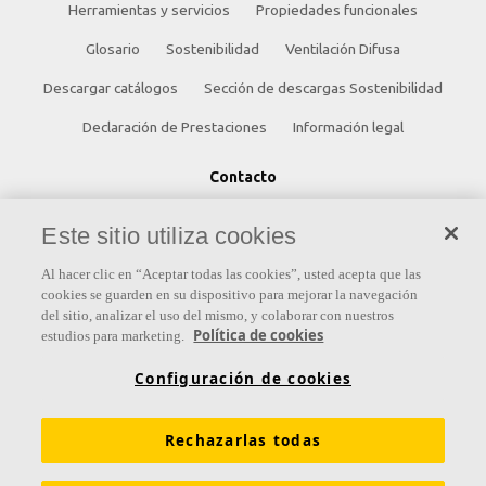
Herramientas y servicios
Propiedades funcionales
Glosario
Sostenibilidad
Ventilación Difusa
Descargar catálogos
Sección de descargas Sostenibilidad
Declaración de Prestaciones
Información legal
Contacto
Saint-Gobain Ecophon
Este sitio utiliza cookies
C/ Príncipe de Vergara, 132 - Planta 8
Al hacer clic en “Aceptar todas las cookies”, usted acepta que las
28002 Madrid (España)
cookies se guarden en su dispositivo para mejorar la navegación
del sitio, analizar el uso del mismo, y colaborar con nuestros
+34 91 770 77 06
Política de cookies
estudios para marketing.
ecophon.es@saint-gobain.com
Configuración de cookies
Rechazarlas todas