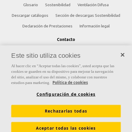
Glosario
Sostenibilidad
Ventilación Difusa
Descargar catálogos
Sección de descargas Sostenibilidad
Declaración de Prestaciones
Información legal
Contacto
Saint-Gobain Ecophon
Este sitio utiliza cookies
C/ Príncipe de Vergara, 132 - Planta 8
Al hacer clic en “Aceptar todas las cookies”, usted acepta que las
28002 Madrid (España)
cookies se guarden en su dispositivo para mejorar la navegación
del sitio, analizar el uso del mismo, y colaborar con nuestros
+34 91 770 77 06
Política de cookies
estudios para marketing.
ecophon.es@saint-gobain.com
Configuración de cookies
Rechazarlas todas
Aceptar todas las cookies