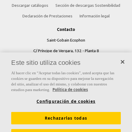
Descargar catálogos
Sección de descargas Sostenibilidad
Declaración de Prestaciones
Información legal
Contacto
Saint-Gobain Ecophon
C/ Príncipe de Vergara, 132 - Planta 8
Este sitio utiliza cookies
28002 Madrid (España)
+34 91 770 77 06
Al hacer clic en “Aceptar todas las cookies”, usted acepta que las
cookies se guarden en su dispositivo para mejorar la navegación
ecophon.es@saint-gobain.com
del sitio, analizar el uso del mismo, y colaborar con nuestros
Política de cookies
estudios para marketing.
Configuración de cookies
Rechazarlas todas