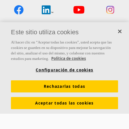
Links
Este sitio utiliza cookies
Conocimiento acústico
Soluciones acústicas
Al hacer clic en “Aceptar todas las cookies”, usted acepta que las
cookies se guarden en su dispositivo para mejorar la navegación
Colores y superficies
Inspiración y Experiencia
del sitio, analizar el uso del mismo, y colaborar con nuestros
Política de cookies
Herramientas y servicios
Propiedades funcionales
estudios para marketing.
Glosario
Sostenibilidad
Ventilación Difusa
Configuración de cookies
Descargar catálogos
Sección de descargas Sostenibilidad
Rechazarlas todas
Declaración de Prestaciones
Información legal
Aceptar todas las cookies
Contacto
Saint-Gobain Ecophon
C/ Príncipe de Vergara, 132 - Planta 8