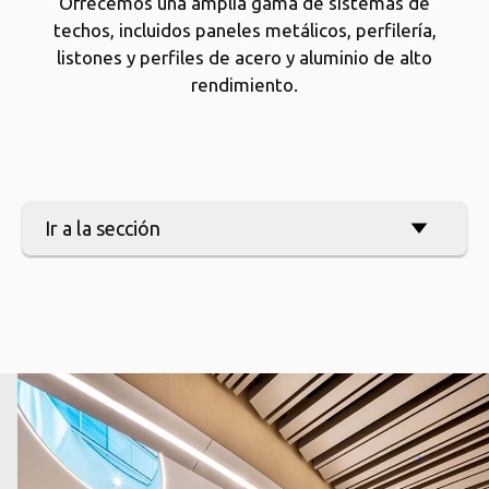
Ofrecemos una amplia gama de sistemas de
techos, incluidos paneles metálicos, perfilería,
listones y perfiles de acero y aluminio de alto
rendimiento.
Ir a la sección
arrow_forward
Sobre nosotros
arrow_forward
Servicios y contacto
arrow_forward
Nuestras soluciones
arrow_forward
Proyectos de referencia