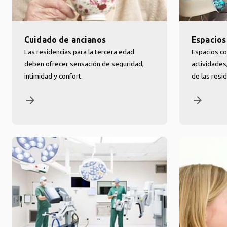
Cuidado de ancianos
Espacio
Las residencias para la tercera edad
Espacios c
deben ofrecer sensación de seguridad,
actividades
intimidad y confort.
de las resi
arrow_forward
arrow_forward