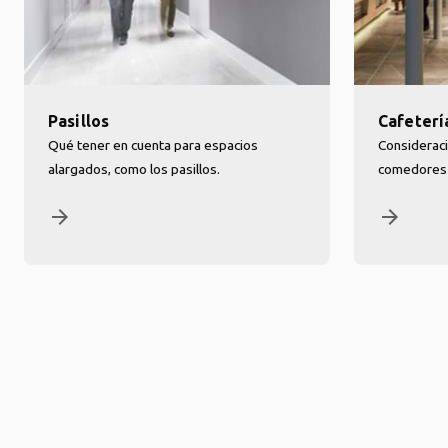
Pasillos
Cafeterí
Qué tener en cuenta para espacios
Consideraci
alargados, como los pasillos.
comedores y
arrow_forward
arrow_forward