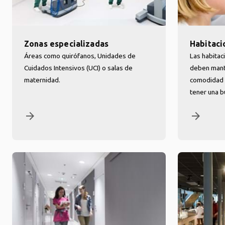
Zonas especializadas
Habitaci
Áreas como quirófanos, Unidades de
Las habitac
Cuidados Intensivos (UCI) o salas de
deben mante
maternidad.
comodidad 
tener una b
arrow_forward
arrow_forward