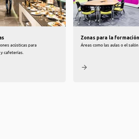
as
Zonas para la formació
ones acústicas para
Áreas como las aulas o el salón
 cafeterías.
arrow_forward