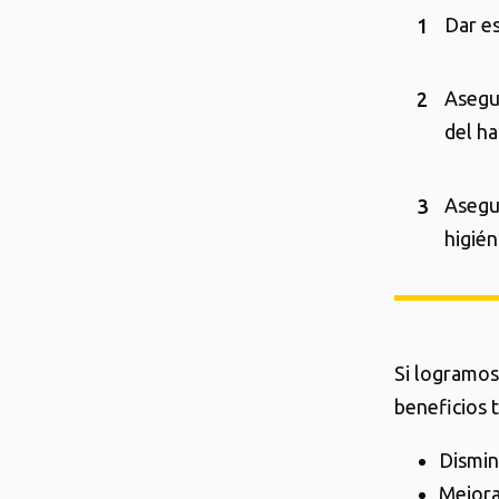
Dar es
Asegur
del ha
Asegu
higién
Si logramos
beneficios 
Dismin
Mejora