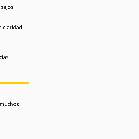
 bajos
a claridad
cias
á muchos