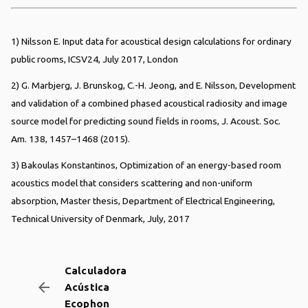
1) Nilsson E. Input data for acoustical design calculations for ordinary
public rooms, ICSV24, July 2017, London
2) G. Marbjerg, J. Brunskog, C.-H. Jeong, and E. Nilsson, Development
and validation of a combined phased acoustical radiosity and image
source model for predicting sound fields in rooms, J. Acoust. Soc.
Am. 138, 1457–1468 (2015).
3) Bakoulas Konstantinos, Optimization of an energy-based room
acoustics model that considers scattering and non-uniform
absorption, Master thesis, Department of Electrical Engineering,
Technical University of Denmark, July, 2017
Calculadora
arrow_backward
Acústica
Ecophon