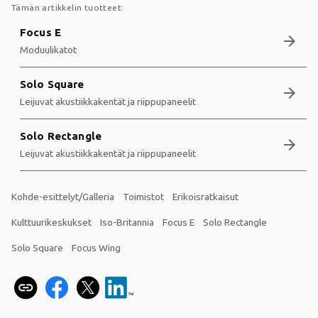
Tämän artikkelin tuotteet:
Focus E
arrow_forward
Moduulikatot
Solo Square
arrow_forward
Leijuvat akustiikkakentät ja riippupaneelit
Solo Rectangle
arrow_forward
Leijuvat akustiikkakentät ja riippupaneelit
Kohde-esittelyt/Galleria
Toimistot
Erikoisratkaisut
Kulttuurikeskukset
Iso-Britannia
Focus E
Solo Rectangle
Solo Square
Focus Wing