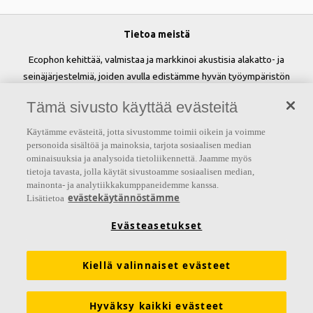
Tietoa meistä
Ecophon kehittää, valmistaa ja markkinoi akustisia alakatto- ja
seinäjärjestelmiä, joiden avulla edistämme hyvän työympäristön
luomista ja parannamme ihmisten hyvinvointia sekä tehokkuutta.
Tämä sivusto käyttää evästeitä
Lupauksemme 'A sound effect on people' on perusta kaikelle
tekemisellemme.
Käytämme evästeitä, jotta sivustomme toimii oikein ja voimme
personoida sisältöä ja mainoksia, tarjota sosiaalisen median
Seuraa meitä
ominaisuuksia ja analysoida tietoliikennettä. Jaamme myös
tietoja tavasta, jolla käytät sivustoamme sosiaalisen median,
mainonta- ja analytiikkakumppaneidemme kanssa.
evästekäytännöstämme
Lisätietoa
Linkit
Evästeasetukset
Akustiikkaratkaisut
Tuotemääritykset
Kiellä valinnaiset evästeet
Toiminnalliset vaatimukset
Suoritustasoilmoitukset (DoP)
Tekninen tuki
Esitteet
Hinnastot
Työkalut ja palvelut
Hyväksy kaikki evästeet