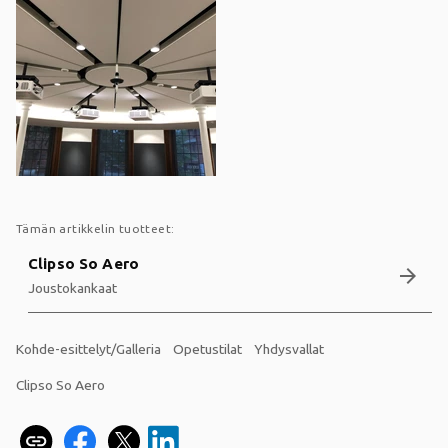
Tämän artikkelin tuotteet:
Clipso So Aero
arrow_forward
Joustokankaat
Kohde-esittelyt/Galleria
Opetustilat
Yhdysvallat
Clipso So Aero