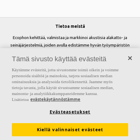
Tietoa meistä
Ecophon kehittää, valmistaa ja markkinoi akustisia alakatto- ja
seinäjärjestelmiä, joiden avulla edistämme hyvän työympäristön
luomista ja parannamme ihmisten hyvinvointia sekä tehokkuutta.
Tämä sivusto käyttää evästeitä
Lupauksemme 'A sound effect on people' on perusta kaikelle
tekemisellemme.
Käytämme evästeitä, jotta sivustomme toimii oikein ja voimme
personoida sisältöä ja mainoksia, tarjota sosiaalisen median
Seuraa meitä
ominaisuuksia ja analysoida tietoliikennettä. Jaamme myös
tietoja tavasta, jolla käytät sivustoamme sosiaalisen median,
mainonta- ja analytiikkakumppaneidemme kanssa.
evästekäytännöstämme
Lisätietoa
Linkit
Evästeasetukset
Akustiikkaratkaisut
Tuotemääritykset
Kiellä valinnaiset evästeet
Toiminnalliset vaatimukset
Suoritustasoilmoitukset (DoP)