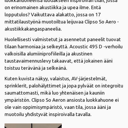
luokkahuoneensa luodakseen inspiroivan tilan, jossa
on erinomainen akustiikka ja upea ilme. Entä
lopputulos? Vaikuttava alakatto, jossa on 17
mittatilaustyönä muotoiltua leijuvaa Clipso So Aero -
akustiikkakangaspaneelia.
Huolellisesti valmistetut ja asennetut paneelit tuovat
tilaan harmoniaa ja selkeyttä. Acoustic 495 D -verhoilu
valkoisilla alumiiniprofiileilla ja akustinen
taustavaimennuslevy takaavat, että jokainen ääni
toistuu terävänä ja selkeänä.
Kuten kuvista näkyy, valaistus, AV-järjestelmät,
sprinklerit, palohälyttimet ja jopa pylväät on integroitu
saumattomasti, mikä luo yhtenäisen ja kauniin
ympäristön. Clipso So Aeron ansiosta luokkahuone ei
ole vain oppimisympäristö, vaan tila, jossa ääni ja
muotoilu yhdistyvät inspiroivalla tavalla.