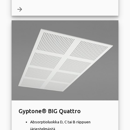
arrow_forward
Gyptone® BIG Quattro
Absorptioluokka D, C tai B riippuen
järjestelmästä