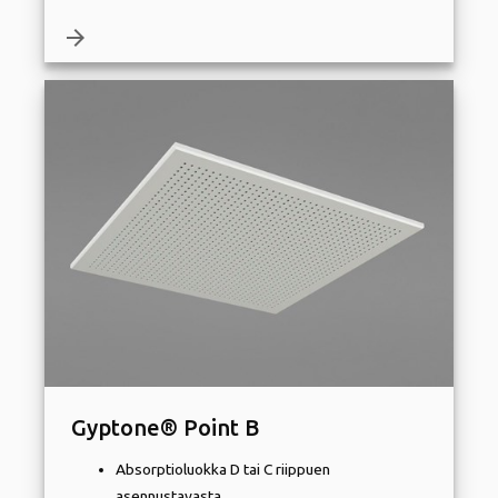
arrow_forward
Gyptone® Point B
Absorptioluokka D tai C riippuen
asennustavasta