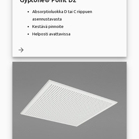
Absorptioluokka D tai C riippuen
asennustavasta
Kestävä pinnoite
Helposti avattavissa
arrow_forward