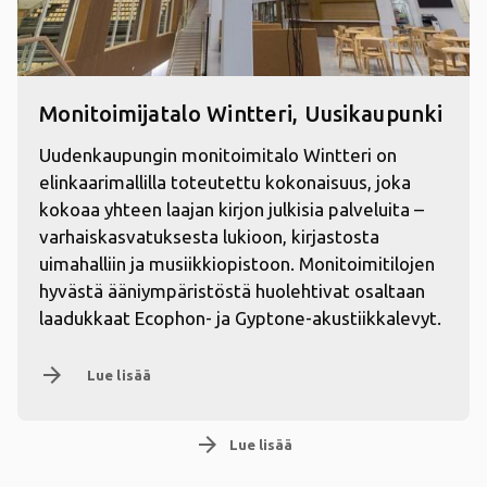
Monitoimijatalo Wintteri, Uusikaupunki
Uudenkaupungin monitoimitalo Wintteri on
elinkaarimallilla toteutettu kokonaisuus, joka
kokoaa yhteen laajan kirjon julkisia palveluita –
varhaiskasvatuksesta lukioon, kirjastosta
uimahalliin ja musiikkiopistoon. Monitoimitilojen
hyvästä ääniympäristöstä huolehtivat osaltaan
laadukkaat Ecophon- ja Gyptone-akustiikkalevyt.
arrow_forward
Lue lisää
arrow_forward
Lue lisää