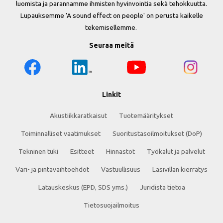
luomista ja parannamme ihmisten hyvinvointia sekä tehokkuutta.
Lupauksemme 'A sound effect on people' on perusta kaikelle
tekemisellemme.
Seuraa meitä
Linkit
Akustiikkaratkaisut
Tuotemääritykset
Toiminnalliset vaatimukset
Suoritustasoilmoitukset (DoP)
Tekninen tuki
Esitteet
Hinnastot
Työkalut ja palvelut
Väri- ja pintavaihtoehdot
Vastuullisuus
Lasivillan kierrätys
Latauskeskus (EPD, SDS yms.)
Juridista tietoa
Tietosuojailmoitus