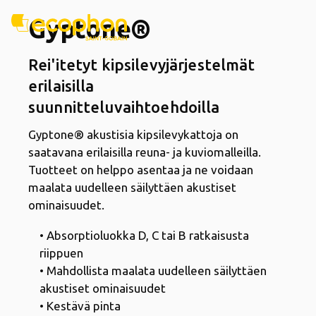
Gyptone®
Rei'itetyt kipsilevyjärjestelmät
erilaisilla
suunnitteluvaihtoehdoilla
Gyptone® akustisia kipsilevykattoja on
saatavana erilaisilla reuna- ja kuviomalleilla.
Tuotteet on helppo asentaa ja ne voidaan
maalata uudelleen säilyttäen akustiset
ominaisuudet.
• Absorptioluokka D, C tai B ratkaisusta
riippuen
• Mahdollista maalata uudelleen säilyttäen
akustiset ominaisuudet
• Kestävä pinta