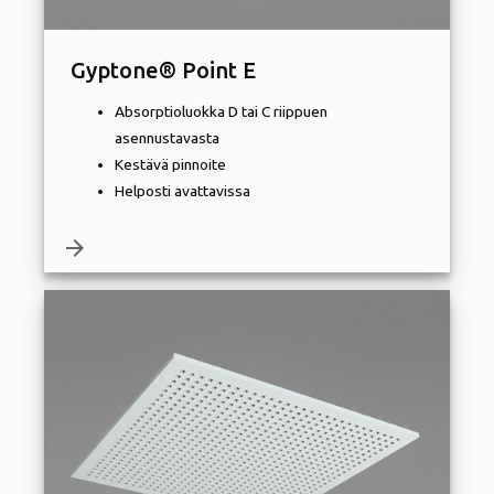
Gyptone® Point E
Absorptioluokka D tai C riippuen
asennustavasta
Kestävä pinnoite
Helposti avattavissa
arrow_forward