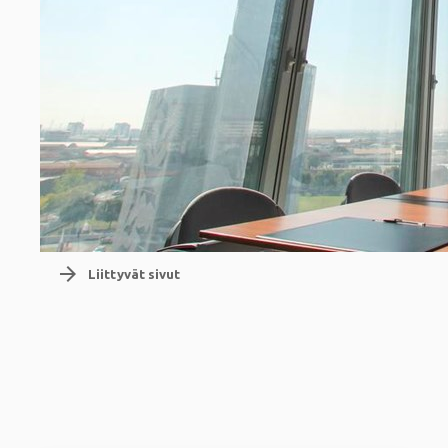
arrow_forward
Liittyvät sivut