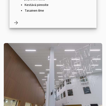
Kestävä pinnoite
Tasainen ilme
arrow_forward