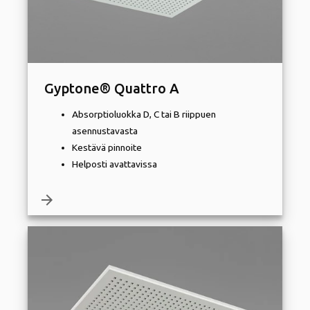
Gyptone® Quattro A
Absorptioluokka D, C tai B riippuen
asennustavasta
Kestävä pinnoite
Helposti avattavissa
arrow_forward