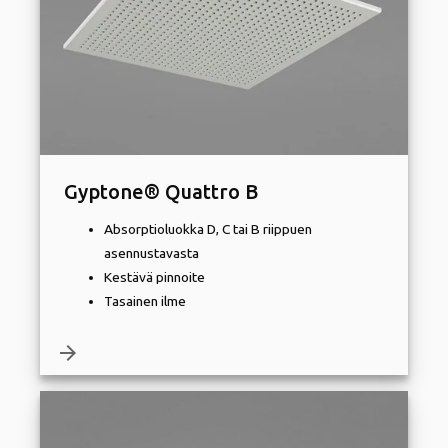
Gyptone® Quattro B
Absorptioluokka D, C tai B riippuen
asennustavasta
Kestävä pinnoite
Tasainen ilme
arrow_forward