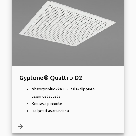
Gyptone® Quattro D2
Absorptioluokka D, C tai B riippuen
asennustavasta
Kestävä pinnoite
Helposti avattavissa
arrow_forward