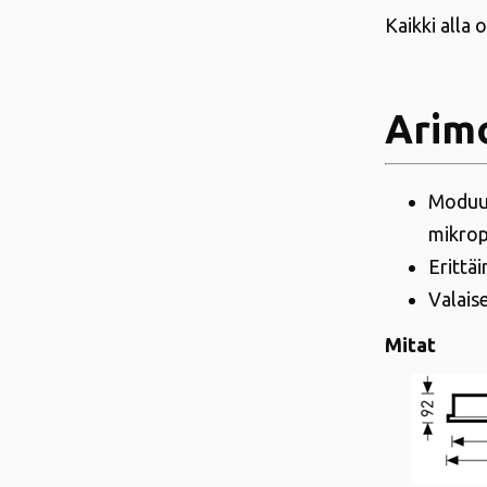
Kaikki alla 
Arimo
Moduul
mikrop
Erittäi
Valais
Mitat