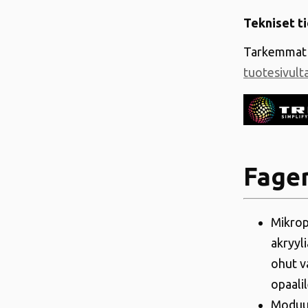
Tekniset t
Tarkemmat 
tuotesivult
Fager
Mikrop
akryyl
ohut v
opaali
Moduul