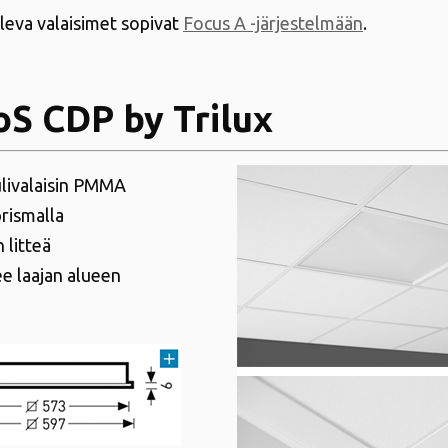
oleva valaisimet sopivat
Focus A -järjestelmään
.
S CDP by Trilux
ivalaisin PMMA
rismalla
n litteä
ee laajan alueen