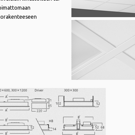
toimattomaan
torakenteeseen