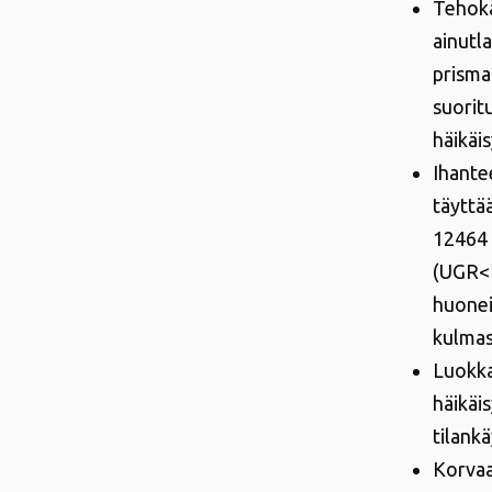
Tehoka
ainutl
prisma
suorit
häikäi
Ihante
täyttä
12464 
(UGR<1
huonei
kulmas
Luokka
häikäi
tilankä
Korvaa