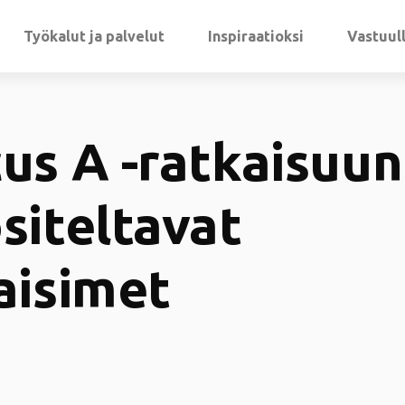
Työkalut ja palvelut
Inspiraatioksi
Vastuul
us A -ratkaisuun
siteltavat
aisimet