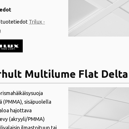
iedot
tuotetiedot
Trilux -
a
hult Multilume Flat Delta
rismahäikäisysuoja
iä (PMMA), sisäpuolella
aloa hajottava
levy (akryyli/PMMA)
ivalaisin ilmastoituun tai