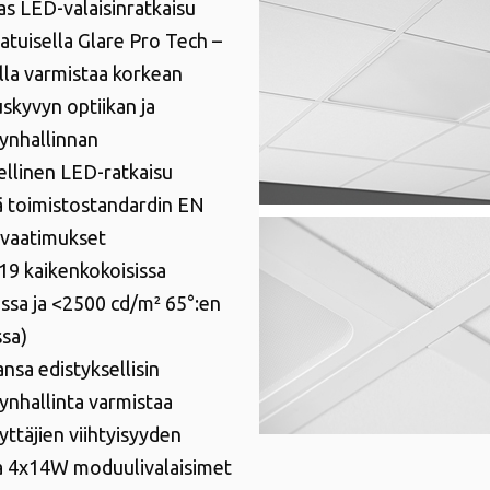
s LED-valaisinratkaisu
aatuisella Glare Pro Tech –
lla varmistaa korkean
uskyvyn optiikan ja
synhallinnan
ellinen LED-ratkaisu
ä toimistostandardin EN
vaatimukset
9 kaikenkokoisissa
ssa ja <2500 cd/m² 65°:en
sa)
nsa edistyksellisin
synhallinta varmistaa
yttäjien viihtyisyyden
 4x14W moduulivalaisimet