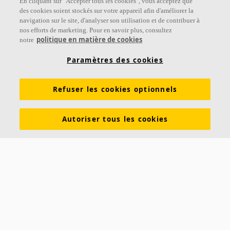
En cliquant sur "Accepter tous les cookies", vous acceptez que
Suivez-nous
des cookies soient stockés sur votre appareil afin d'améliorer la
navigation sur le site, d'analyser son utilisation et de contribuer à
nos efforts de marketing. Pour en savoir plus, consultez
politique en matière de cookies
notre
Liens
Paramètres des cookies
Connaissances sur l'acoustique
Produits
Refuser les cookies optionnels
Inspiration & Connaissances
Propriétés fonctionnelles
Couleurs et revêtements
Autoriser tous les cookies
DOP - Déclarations des performances
PV Acoustiques
Descriptifs types
Brochures à télécharger
À propos d'Ecophon
Carrières
Développement durable
Mentions légales
Avis clients Ecophon
Contact