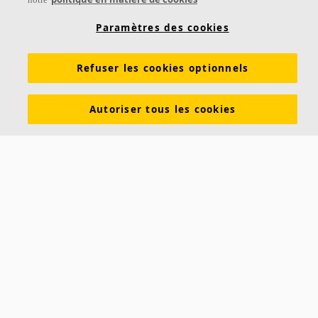
Paramètres des cookies
Gordon PRO
Refuser les cookies optionnels
Le plafond d’un DATA CENTER doit pouvoir supporter
l’infrastructure. L’ossature structurelle Gordon PRO est
un système modulaire haute capacité permettant la
Autoriser tous les cookies
Flexibilité pour fixer les équipements, chemins de câbles,
conduits et cloisons où cela est nécessaire
Système modulaire permettant l'adaptation du plafond à
l'évolution de vos installations.