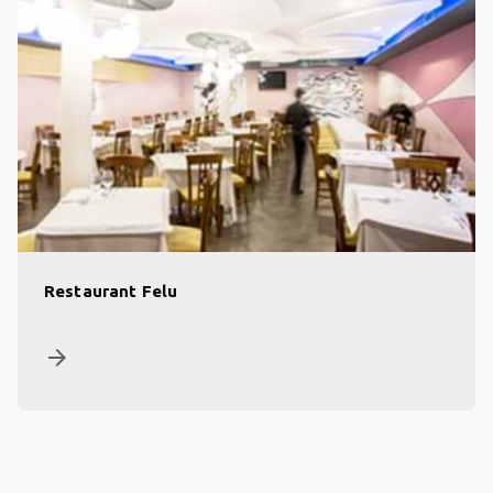
Restaurant Felu
arrow_forward