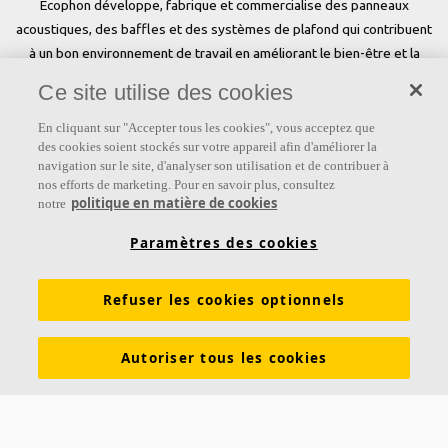
Ecophon développe, fabrique et commercialise des panneaux
acoustiques, des baffles et des systèmes de plafond qui contribuent
à un bon environnement de travail en améliorant le bien-être et la
performance des personnes. Notre promesse «a sound effect on
Ce site utilise des cookies
people» est au cœur de tout ce que nous faisons.
En cliquant sur "Accepter tous les cookies", vous acceptez que
Suivez-nous
des cookies soient stockés sur votre appareil afin d'améliorer la
navigation sur le site, d'analyser son utilisation et de contribuer à
nos efforts de marketing. Pour en savoir plus, consultez
politique en matière de cookies
notre
Liens
Paramètres des cookies
Connaissances sur l'acoustique
Produits
Refuser les cookies optionnels
Inspiration & Connaissances
Propriétés fonctionnelles
Couleurs et revêtements
Autoriser tous les cookies
DOP - Déclarations des performances
PV Acoustiques
Descriptifs types
Brochures à télécharger