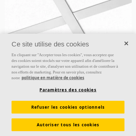
Ce site utilise des cookies
Ecophon Master™ A
En cliquant sur "Accepter tous les cookies", vous acceptez que
des cookies soient stockés sur votre appareil afin d'améliorer la
Ecophon Master™ A se pose sur une ossature
navigation sur le site, d'analyser son utilisation et de contribuer à
apparente. Chaque dalle est facilement démontable.
nos efforts de marketing. Pour en savoir plus, consultez
politique en matière de cookies
Convient aux bureaux en open space et autres
notre
espaces où les
Paramètres des cookies
Classe d’absorption A
Bords enduits
Refuser les cookies optionnels
Disponible en grands formats et facile à démonter
Autoriser tous les cookies