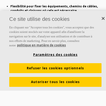
Flexibilité pour fixer les équipements, chemins de câbles,
conduits et cloisons où cela est nécessaire
Système modulaire permettant l'adaptation du plafond à
Ce site utilise des cookies
l'évolution de vos installations.
En cliquant sur "Accepter tous les cookies", vous acceptez que des
cookies soient stockés sur votre appareil afin d'améliorer la
navigation sur le site, d'analyser son utilisation et de contribuer à
nos efforts de marketing. Pour en savoir plus, consultez
politique en matière de cookies
notre
Paramètres des cookies
Refuser les cookies optionnels
Autoriser tous les cookies