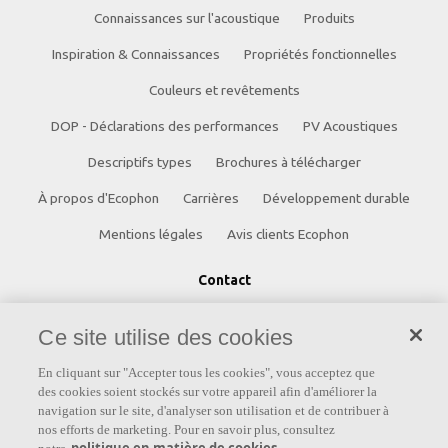
Connaissances sur l'acoustique
Produits
Inspiration & Connaissances
Propriétés fonctionnelles
Couleurs et revêtements
DOP - Déclarations des performances
PV Acoustiques
Descriptifs types
Brochures à télécharger
À propos d'Ecophon
Carrières
Développement durable
Mentions légales
Avis clients Ecophon
Contact
Saint-Gobain Ecophon France
Ce site utilise des cookies
19 rue Emile Zola
En cliquant sur "Accepter tous les cookies", vous acceptez que
60290 RANTIGNY
des cookies soient stockés sur votre appareil afin d'améliorer la
navigation sur le site, d'analyser son utilisation et de contribuer à
Téléphone :
(+33) 1 56 37 02 40
nos efforts de marketing. Pour en savoir plus, consultez