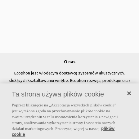
O nas
Ecophon jest wiodącym dostawcą systemów akustycznych,
służących kształtowaniu wnętrz. Ecophon rozwija, produkuje oraz
sprzedaje rozwiązania akustyczne, panele ścienne oraz systemy
Ta strona używa plików cookie
sufitowe, które przyczyniają się do tworzenia przyjaznego i
zdrowego klimatu w pomieszczeniach, poprawy jakości życia oraz
Poprzez kliknięcie na „Akceptacja wszystkich plików cookie”
samopoczucia i wydajności użytkowników.
jest wyrażona zgoda na przechowywanie plików cookie na
swoim urządzeniu w celu usprawnienia korzystania z nawigacji
Dołącz do nas
strony, analizowania wykorzystania strony i wsparcia naszych
plików
działań marketingowych. Przeczytaj więcej w naszej
cookie