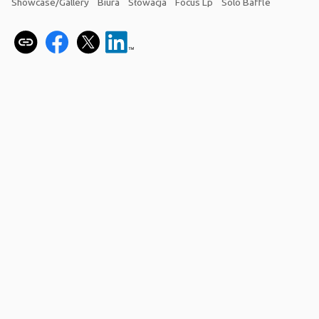
Showcase/Gallery
Biura
Słowacja
Focus Lp
Solo Baffle