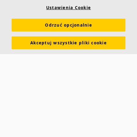
Ustawienia Cookie
Linki
Odrzuć opcjonalnie
Produkty
Narzędzia i usługi
Wymagania funkcjonalne
Kolory i powierzchnie
Deklaracje właściwości użytkowych
Akceptuj wszystkie pliki cookie
Atesty higieniczne
Zrównoważony rozwój
Informacje o Ecophon
Kariera
Informacje prawne
Pobierz broszurę
Cennik
Specyfikacje
Słowniczek akustyczny
Kontakt
Saint-Gobain Ecophon
ul. Chmielna 69
00-801 Warszawa