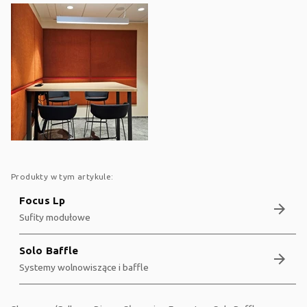
Produkty w tym artykule:
Focus Lp
arrow_forward
Sufity modułowe
Solo Baffle
arrow_forward
Systemy wolnowiszące i baffle