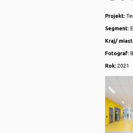
Projekt
: T
Segment
: 
Kraj/ mias
Fotograf
: 
Rok
: 2021