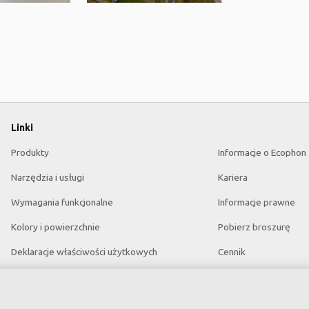
Linki
Produkty
Informacje o Ecophon
Narzędzia i usługi
Kariera
Wymagania funkcjonalne
Informacje prawne
Kolory i powierzchnie
Pobierz broszurę
Deklaracje właściwości użytkowych
Cennik
Atesty higieniczne
Specyfikacje
Zrównoważony rozwój
Słowniczek akustyczn