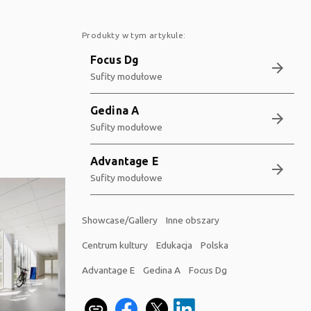
Produkty w tym artykule:
Focus Dg
arrow_forward
Sufity modułowe
Gedina A
arrow_forward
Sufity modułowe
Advantage E
arrow_forward
Sufity modułowe
Showcase/Gallery
Inne obszary
Centrum kultury
Edukacja
Polska
Advantage E
Gedina A
Focus Dg