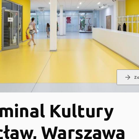
arrow_forward
Zo
minal Kultury
ław, Warszawa