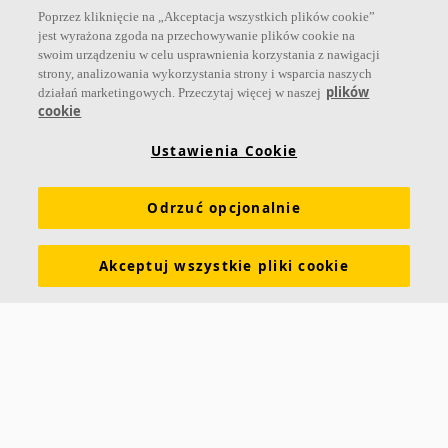
zdrowego klimatu w pomieszczeniach, poprawy jakości życia oraz
Poprzez kliknięcie na „Akceptacja wszystkich plików cookie”
samopoczucia i wydajności użytkowników.
jest wyrażona zgoda na przechowywanie plików cookie na
swoim urządzeniu w celu usprawnienia korzystania z nawigacji
Dołącz do nas
strony, analizowania wykorzystania strony i wsparcia naszych
plików
działań marketingowych. Przeczytaj więcej w naszej
cookie
Ustawienia Cookie
Linki
Odrzuć opcjonalnie
Produkty
Narzędzia i usługi
Wymagania funkcjonalne
Kolory i powierzchnie
Deklaracje właściwości użytkowych
Akceptuj wszystkie pliki cookie
Atesty higieniczne
Zrównoważony rozwój
Informacje o Ecophon
Kariera
Informacje prawne
Pobierz broszurę
Cennik
Specyfikacje
Słowniczek akustyczny
Kontakt