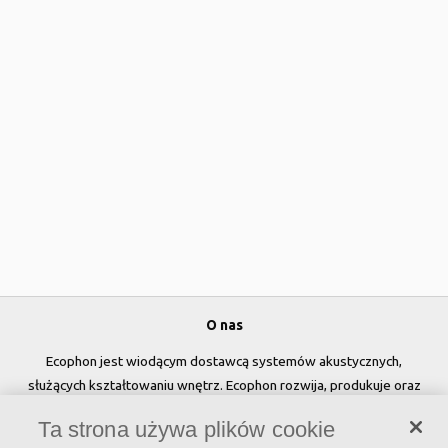
O nas
Ecophon jest wiodącym dostawcą systemów akustycznych,
służących kształtowaniu wnętrz. Ecophon rozwija, produkuje oraz
sprzedaje rozwiązania akustyczne, panele ścienne oraz systemy
Ta strona używa plików cookie
sufitowe, które przyczyniają się do tworzenia przyjaznego i