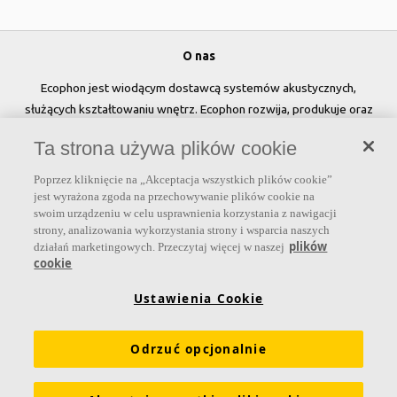
O nas
Ecophon jest wiodącym dostawcą systemów akustycznych,
służących kształtowaniu wnętrz. Ecophon rozwija, produkuje oraz
sprzedaje rozwiązania akustyczne, panele ścienne oraz systemy
Ta strona używa plików cookie
sufitowe, które przyczyniają się do tworzenia przyjaznego i
zdrowego klimatu w pomieszczeniach, poprawy jakości życia oraz
Poprzez kliknięcie na „Akceptacja wszystkich plików cookie”
samopoczucia i wydajności użytkowników.
jest wyrażona zgoda na przechowywanie plików cookie na
swoim urządzeniu w celu usprawnienia korzystania z nawigacji
Dołącz do nas
strony, analizowania wykorzystania strony i wsparcia naszych
plików
działań marketingowych. Przeczytaj więcej w naszej
cookie
Ustawienia Cookie
Linki
Odrzuć opcjonalnie
Produkty
Narzędzia i usługi
Wymagania funkcjonalne
Kolory i powierzchnie
Deklaracje właściwości użytkowych