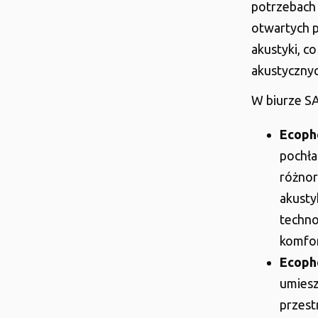
potrzebach 
otwartych p
akustyki, c
akustyczny
W biurze S
Ecoph
pochła
różnor
akustyk
techno
komfo
Ecoph
umiesz
przest