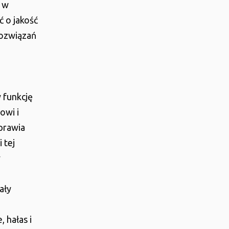
y w
 o jakość
rozwiązań
 funkcję
owi i
prawia
 tej
y
ały
 hałas i