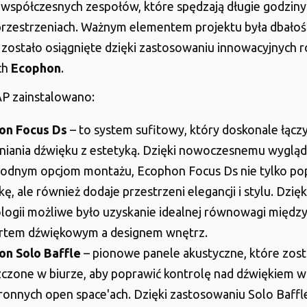
współczesnych zespołów, które spędzają długie godzin
rzestrzeniach. Ważnym elementem projektu była dbałość
o zostało osiągnięte dzięki zastosowaniu innowacyjnych 
ch
Ecophon
.
AP zainstalowano:
on Focus Ds
– to system sufitowy, który doskonale łączy
niania dźwięku z estetyką. Dzięki nowoczesnemu wygląd
odnym opcjom montażu, Ecophon Focus Ds nie tylko po
ę, ale również dodaje przestrzeni elegancji i stylu. Dzięki
logii możliwe było uzyskanie idealnej równowagi międz
rtem dźwiękowym a designem wnętrz.
on Solo Baffle
– pionowe panele akustyczne, które zost
czone w biurze, aby poprawić kontrolę nad dźwiękiem w
ronnych open space'ach. Dzięki zastosowaniu Solo Baffle,