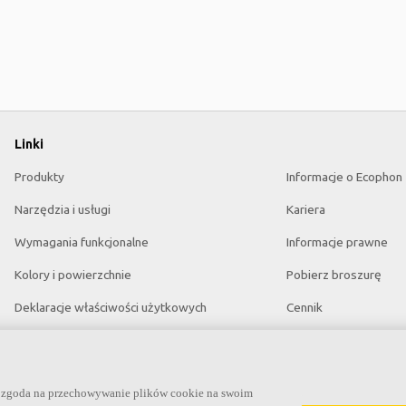
Linki
Produkty
Informacje o Ecophon
Narzędzia i usługi
Kariera
Wymagania funkcjonalne
Informacje prawne
Kolory i powierzchnie
Pobierz broszurę
Deklaracje właściwości użytkowych
Cennik
Atesty higieniczne
Specyfikacje
Zrównoważony rozwój
Słowniczek akustyczn
na zgoda na przechowywanie plików cookie na swoim