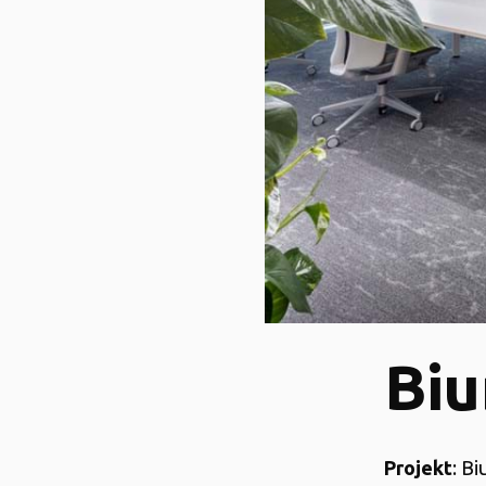
Biu
Projekt
: B