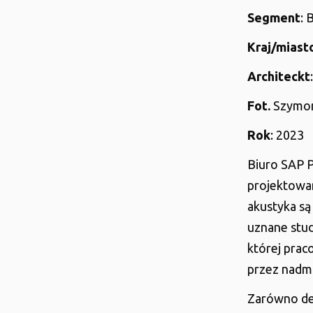
Segment
: 
Kraj/miast
Architeckt
Fot.
Szymon
Rok
: 2023
Biuro SAP 
projektowan
akustyka są
uznane stu
której prac
przez nadmi
Zarówno des