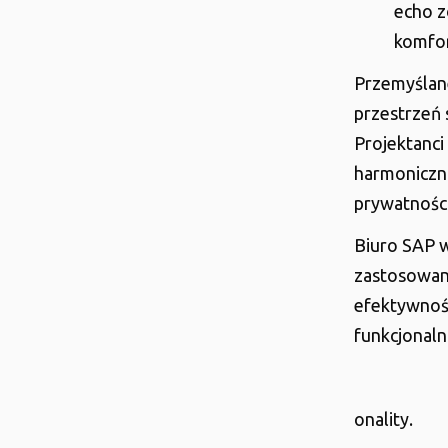
echo z
komfor
Przemyślane
przestrzeń 
Projektanci
harmoniczn
prywatności
Biuro SAP 
zastosowani
efektywność
funkcjonaln
onality.