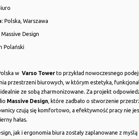
Biuro
o
: Polska, Warszawa
: Massive Design
 Polański
Polska w
Varso Tower
to przykład nowoczesnego podejś
ia przestrzeni biurowych, w którym estetyka, funkcjonal
 idealnie ze sobą zharmonizowane. Za projekt odpowiedz
dio
Massive Design
, które zadbało o stworzenie przestr
ownicy czują się komfortowo, a efektywność pracy nie je
erny hałas.
ign, jak i ergonomia biura zostały zaplanowane z myślą