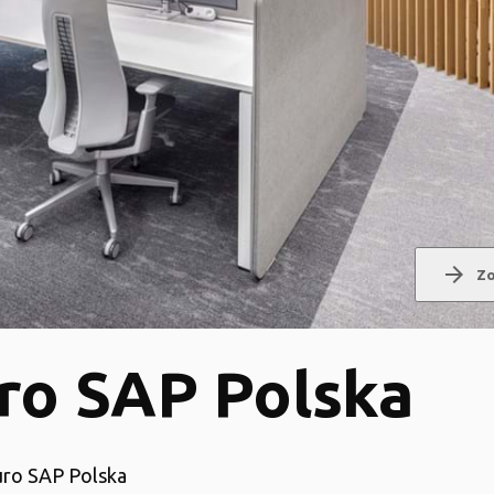
arrow_forward
Zo
ro SAP Polska
iuro SAP Polska