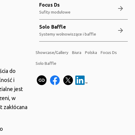
Focus Ds
arrow_forward
Sufity modułowe
Solo Baffle
arrow_forward
Systemy wolnowiszące i baffle
Showcase/Gallery
Biura
Polska
Focus Ds
Solo Baffle
cia do
ność i
ialne jest
zeni, w
st zakłócana
 o