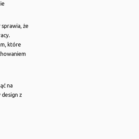
ie
sprawia, że
racy.
em, które
achowaniem
ąć na
 design z