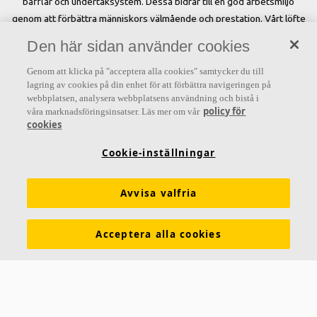
bafflar och undertaksystem. Dessa bidrar till en god arbetsmiljö
genom att förbättra människors välmående och prestation. Vårt löfte
»A sound effect on people« är kärnan i allt vi gör.
Den här sidan använder cookies
Genom att klicka på "acceptera alla cookies" samtycker du till
lagring av cookies på din enhet för att förbättra navigeringen på
webbplatsen, analysera webbplatsens användning och bistå i
Letar du efter?
policy för
våra marknadsföringsinsatser. Läs mer om vår
cookies
Akustiklösningar
SoundCircularity
Akustikkunskap
Cookie-inställningar
Kulörer och ytskikt
Funktionskrav
Mängdkalkylator
Färginspirationsverktyg
Prestandadeklarationer (DoP)
Avvisa valfria
Prislistor
Broschyrer
The Lab
Virtual Reality
Acceptera alla cookies
Nyhetsrum
Kontakt
Saint-Gobain Ecophon