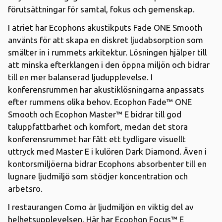
förutsättningar för samtal, fokus och gemenskap.
I atriet har Ecophons akustikputs Fade ONE Smooth
använts för att skapa en diskret ljudabsorption som
smälter in i rummets arkitektur. Lösningen hjälper till
att minska efterklangen i den öppna miljön och bidrar
till en mer balanserad ljudupplevelse. I
konferensrummen har akustiklösningarna anpassats
efter rummens olika behov. Ecophon Fade™ ONE
Smooth och Ecophon Master™ E bidrar till god
taluppfattbarhet och komfort, medan det stora
konferensrummet har fått ett tydligare visuellt
uttryck med Master E i kulören Dark Diamond. Även i
kontorsmiljöerna bidrar Ecophons absorbenter till en
lugnare ljudmiljö som stödjer koncentration och
arbetsro.
I restaurangen Como är ljudmiljön en viktig del av
helhetsupplevelsen. Här har Ecophon Focus™ E