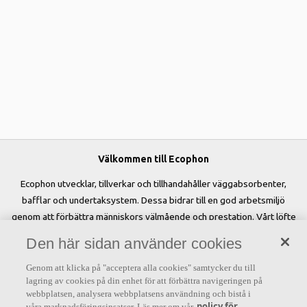
Välkommen till Ecophon
Ecophon utvecklar, tillverkar och tillhandahåller väggabsorbenter,
bafflar och undertaksystem. Dessa bidrar till en god arbetsmiljö
genom att förbättra människors välmående och prestation. Vårt löfte
»A sound effect on people« är kärnan i allt vi gör.
Den här sidan använder cookies
Genom att klicka på "acceptera alla cookies" samtycker du till
lagring av cookies på din enhet för att förbättra navigeringen på
webbplatsen, analysera webbplatsens användning och bistå i
Letar du efter?
policy för
våra marknadsföringsinsatser. Läs mer om vår