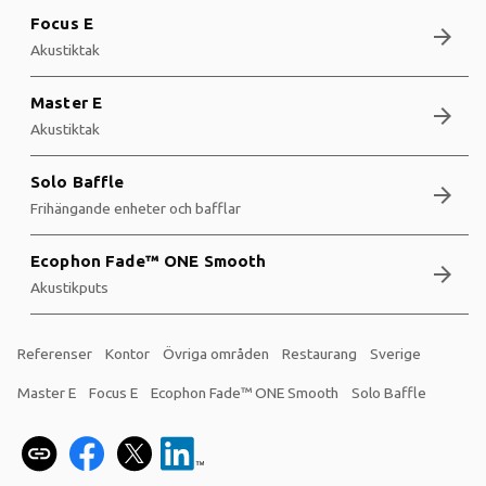
Focus E
arrow_forward
Akustiktak
Master E
arrow_forward
Akustiktak
Solo Baffle
arrow_forward
Frihängande enheter och bafflar
Ecophon Fade™ ONE Smooth
arrow_forward
Akustikputs
Referenser
Kontor
Övriga områden
Restaurang
Sverige
Master E
Focus E
Ecophon Fade™ ONE Smooth
Solo Baffle