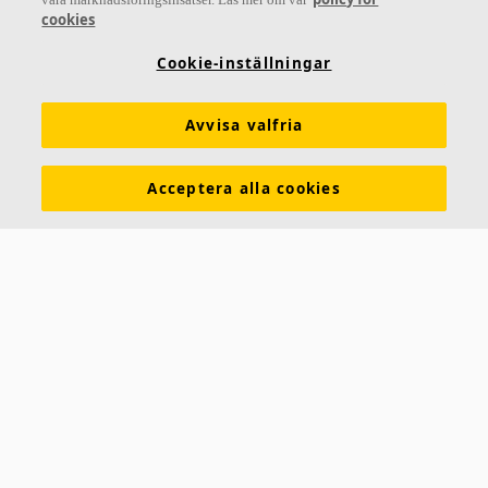
cookies
Akustiklösningar
SoundCircularity
Akustikkunskap
Cookie-inställningar
Kulörer och ytskikt
Funktionskrav
Mängdkalkylator
Färginspirationsverktyg
Prestandadeklarationer (DoP)
Avvisa valfria
Prislistor
Broschyrer
The Lab
Virtual Reality
Acceptera alla cookies
Nyhetsrum
Kontakt
Saint-Gobain Ecophon
Box 500
265 03 Hyllinge
Telefon:
042-17 99 00
E-post:
ecophon.sverige@ecophon.se
Öppettider & kontaktuppgifter