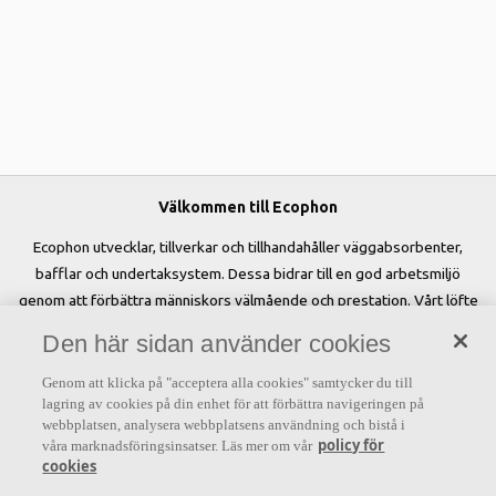
Välkommen till Ecophon
Ecophon utvecklar, tillverkar och tillhandahåller väggabsorbenter,
bafflar och undertaksystem. Dessa bidrar till en god arbetsmiljö
genom att förbättra människors välmående och prestation. Vårt löfte
»A sound effect on people« är kärnan i allt vi gör.
Den här sidan använder cookies
Genom att klicka på "acceptera alla cookies" samtycker du till
lagring av cookies på din enhet för att förbättra navigeringen på
webbplatsen, analysera webbplatsens användning och bistå i
Letar du efter?
policy för
våra marknadsföringsinsatser. Läs mer om vår
cookies
Akustiklösningar
SoundCircularity
Akustikkunskap