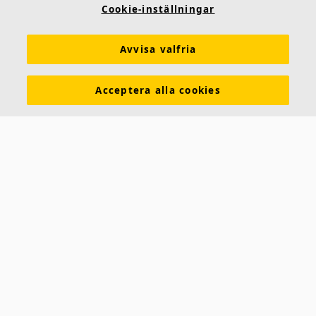
Cookie-inställningar
Kulörer och ytskikt
Funktionskrav
Mängdkalkylator
Färginspirationsverktyg
Prestandadeklarationer (DoP)
Avvisa valfria
Prislistor
Broschyrer
The Lab
Virtual Reality
Acceptera alla cookies
Nyhetsrum
Kontakt
Saint-Gobain Ecophon
Box 500
265 03 Hyllinge
Telefon:
042-17 99 00
E-post:
ecophon.sverige@ecophon.se
Öppettider & kontaktuppgifter