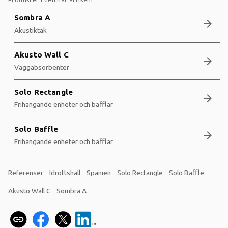
Sombra A
arrow_forward
Akustiktak
Akusto Wall C
arrow_forward
Väggabsorbenter
Solo Rectangle
arrow_forward
Frihängande enheter och bafflar
Solo Baffle
arrow_forward
Frihängande enheter och bafflar
Referenser
Idrottshall
Spanien
Solo Rectangle
Solo Baffle
Akusto Wall C
Sombra A