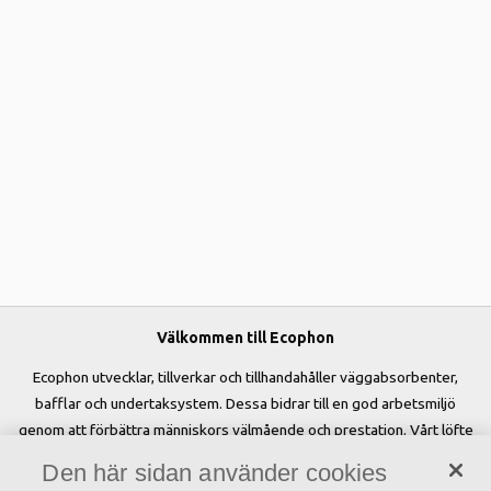
Välkommen till Ecophon
Ecophon utvecklar, tillverkar och tillhandahåller väggabsorbenter,
bafflar och undertaksystem. Dessa bidrar till en god arbetsmiljö
genom att förbättra människors välmående och prestation. Vårt löfte
»A sound effect on people« är kärnan i allt vi gör.
Den här sidan använder cookies