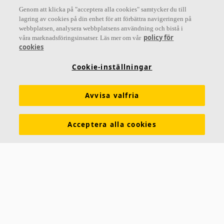
Genom att klicka på "acceptera alla cookies" samtycker du till
lagring av cookies på din enhet för att förbättra navigeringen på
webbplatsen, analysera webbplatsens användning och bistå i
Letar du efter?
policy för
våra marknadsföringsinsatser. Läs mer om vår
cookies
Akustiklösningar
SoundCircularity
Akustikkunskap
Cookie-inställningar
Kulörer och ytskikt
Funktionskrav
Mängdkalkylator
Färginspirationsverktyg
Prestandadeklarationer (DoP)
Avvisa valfria
Prislistor
Broschyrer
The Lab
Virtual Reality
Acceptera alla cookies
Nyhetsrum
Kontakt
Saint-Gobain Ecophon
Box 500
265 03 Hyllinge
Telefon:
042-17 99 00