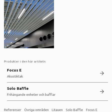
Produkter i den här artikeln:
Focus E
arrow_forward
Akustiktak
Solo Baffle
arrow_forward
Frihängande enheter och bafflar
Referenser
Övriga områden
Litauen
Solo Baffle
Focus E