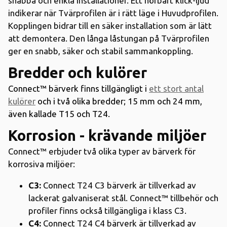
snabba och enkla installationer. Ett hörbart klick-ljud
indikerar när Tvärprofilen är i rätt läge i Huvudprofilen.
Kopplingen bidrar till en säker installation som är lätt
att demontera. Den långa låstungan på Tvärprofilen
ger en snabb, säker och stabil sammankoppling.
Bredder och kulörer
Connect™ bärverk finns tillgängligt i
ett stort antal
kulörer
och i två olika bredder; 15 mm och 24 mm,
även kallade T15 och T24.
Korrosion - krävande miljöer
Connect™ erbjuder två olika typer av bärverk för
korrosiva miljöer:
C3:
Connect T24 C3 bärverk är tillverkad av
lackerat galvaniserat stål. Connect™ tillbehör och
profiler finns också tillgängliga i klass C3.
C4:
Connect T24 C4 bärverk är tillverkad av