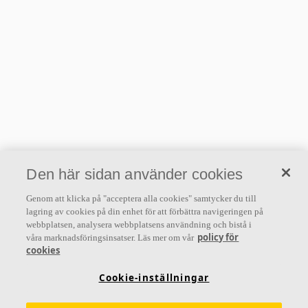
EPD (Miljövarudeklaration)
2022 EPD Ecophon Connect T24 Grid
System C3
620.41 KB
2022 EPD Ecophon Connect T15 Grid
System
620.17 KB
Den här sidan använder cookies
2022 EPD Ecophon Connect T24 Grid
Genom att klicka på "acceptera alla cookies" samtycker du till
System
lagring av cookies på din enhet för att förbättra navigeringen på
703.45 KB
webbplatsen, analysera webbplatsens användning och bistå i
policy för
våra marknadsföringsinsatser. Läs mer om vår
2022 EPD Ecophon Connect T24 Grid
cookies
System C4
Cookie-inställningar
621.67 KB