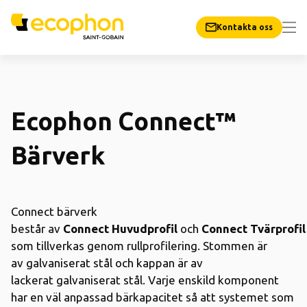
Kontakta oss
Ecophon Connect™
Bärverk
Connect bärverk
består
av
Connect
Huvudprofil
och
Connect
Tvärprofil
som tillverkas genom rullprofilering. Stommen är
av
galvaniserat stål
och kappan är av
lackerat
galvaniserat stål
.
Varje enskild
komponent
har
en
väl anpassad
bärkapacitet
så att systemet
som