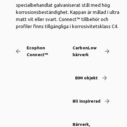
specialbehandlat galvaniserat stål med hög
korrosionsbeständighet. Kappan är målad i ultra
matt vit eller svart. Connect™ tillbehör och
profiler finns tillgängliga i korrosivitetsklass C4.
Ecophon
CarbonLow
arrow_backward
arrow_forward
Connect™
bärverk
arrow_forward
BIM objekt
arrow_forward
Bli inspirerad
Bärverk,