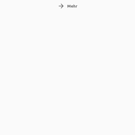
arrow_forward
Mehr