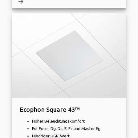
arrow_forward
Ecophon Square 43™
Hoher Beleuchtungskomfort
Für Focus Dg, Ds, E, Ez und Master Eg
Niedriger UGR-Wert