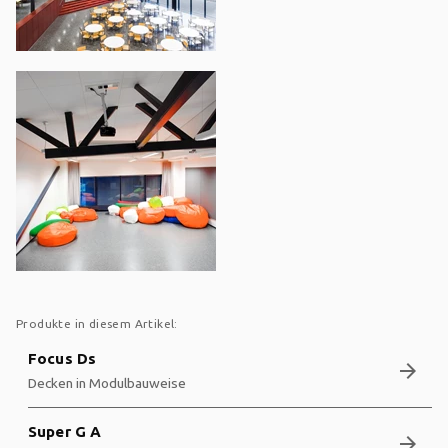
Produkte in diesem Artikel:
Focus Ds
arrow_forward
Decken in Modulbauweise
Super G A
arrow_forward