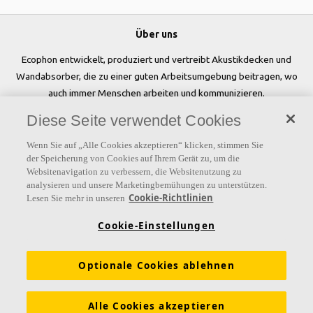
Über uns
Ecophon entwickelt, produziert und vertreibt Akustikdecken und
Wandabsorber, die zu einer guten Arbeitsumgebung beitragen, wo
auch immer Menschen arbeiten und kommunizieren.
Diese Seite verwendet Cookies
Folgen Sie uns
Wenn Sie auf „Alle Cookies akzeptieren“ klicken, stimmen Sie
der Speicherung von Cookies auf Ihrem Gerät zu, um die
Websitenavigation zu verbessern, die Websitenutzung zu
analysieren und unsere Marketingbemühungen zu unterstützen.
Links
Cookie-Richtlinien
Lesen Sie mehr in unseren
Referenzen
Akustiklösungen
Akustikwissen
Cookie-Einstellungen
Nachhaltigkeit
Über Ecophon
Karriere
Optionale Cookies ablehnen
Ecophon Preisliste
Download Broschüren
Ausschreibungstexte
Tools & Services
Alle Cookies akzeptieren