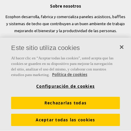
Sobre nosotros
Ecophon desarrolla, fabrica y comercializa paneles acústicos, baffles
y sistemas de techo que contribuyen a un buen ambiente de trabajo
mejorando el bienestar y la productividad de las personas.
Síguenos
Este sitio utiliza cookies
Al hacer clic en “Aceptar todas las cookies”, usted acepta que las
cookies se guarden en su dispositivo para mejorar la navegación
del sitio, analizar el uso del mismo, y colaborar con nuestros
Links
Política de cookies
estudios para marketing.
Conocimiento acústico
Soluciones acústicas
Configuración de cookies
Colores y superficies
Inspiración y Experiencia
Rechazarlas todas
Herramientas y servicios
Propiedades funcionales
Glosario
Sostenibilidad
Ventilación Difusa
Aceptar todas las cookies
Descargar catálogos
Sección de descargas Sostenibilidad