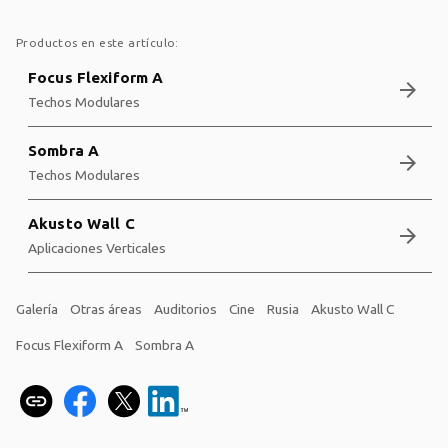
Productos en este artículo:
Focus Flexiform A
arrow_forward
Techos Modulares
Sombra A
arrow_forward
Techos Modulares
Akusto Wall C
arrow_forward
Aplicaciones Verticales
Galería
Otras áreas
Auditorios
Cine
Rusia
Akusto Wall C
Focus Flexiform A
Sombra A