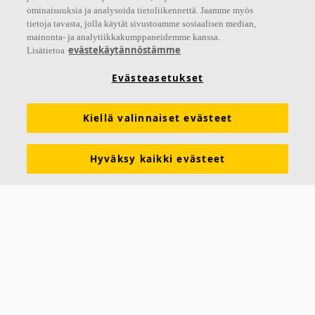
Seuraa meitä
ominaisuuksia ja analysoida tietoliikennettä. Jaamme myös
tietoja tavasta, jolla käytät sivustoamme sosiaalisen median,
mainonta- ja analytiikkakumppaneidemme kanssa.
evästekäytännöstämme
Lisätietoa
Linkit
Evästeasetukset
Akustiikkaratkaisut
Tuotemääritykset
Kiellä valinnaiset evästeet
Toiminnalliset vaatimukset
Suoritustasoilmoitukset (DoP)
Tekninen tuki
Esitteet
Hinnastot
Työkalut ja palvelut
Hyväksy kaikki evästeet
Väri- ja pintavaihtoehdot
Vastuullisuus
Lasivillan kierrätys
Latauskeskus (EPD, SDS yms.)
Juridista tietoa
Tietosuojailmoitus
Ota yhteyttä
Saint-Gobain Finland Oy
Strömberginkuja 2, 00380 Helsinki