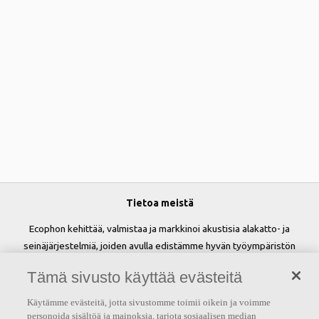
Tietoa meistä
Ecophon kehittää, valmistaa ja markkinoi akustisia alakatto- ja
seinäjärjestelmiä, joiden avulla edistämme hyvän työympäristön
luomista ja parannamme ihmisten hyvinvointia sekä tehokkuutta.
Tämä sivusto käyttää evästeitä
Lupauksemme 'A sound effect on people' on perusta kaikelle
tekemisellemme.
Käytämme evästeitä, jotta sivustomme toimii oikein ja voimme
personoida sisältöä ja mainoksia, tarjota sosiaalisen median