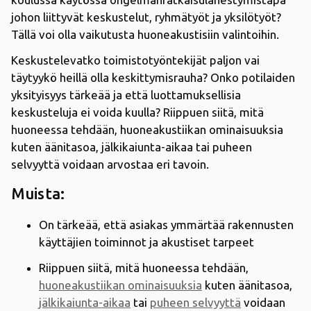
johon liittyvät keskustelut, ryhmätyöt ja yksilötyöt?
Tällä voi olla vaikutusta huoneakustisiin valintoihin.
Keskustelevatko toimistotyöntekijät paljon vai
täytyykö heillä olla keskittymisrauha? Onko potilaiden
yksityisyys tärkeää ja että luottamuksellisia
keskusteluja ei voida kuulla? Riippuen siitä, mitä
huoneessa tehdään, huoneakustiikan ominaisuuksia
kuten äänitasoa, jälkikaiunta-aikaa tai puheen
selvyyttä voidaan arvostaa eri tavoin.
Muista:
On tärkeää, että asiakas ymmärtää rakennusten
käyttäjien toiminnot ja akustiset tarpeet
Riippuen siitä, mitä huoneessa tehdään,
huoneakustiikan ominaisuuksia
kuten äänitasoa,
jälkikaiunta-aikaa
tai
puheen selvyyttä
voidaan