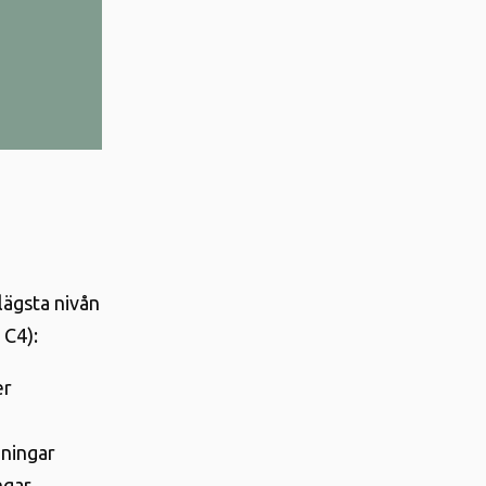
lägsta nivån
 C4):
er
eningar
ngar