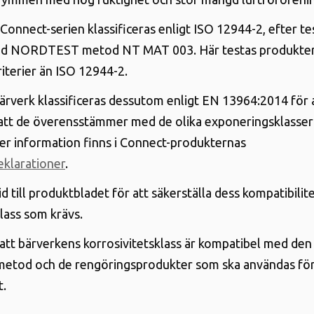
Connect-serien klassificeras enligt ISO 12944-2, efter tes
ed NORDTEST metod NT MAT 003. Här testas produkter
riterier än ISO 12944-2.
rverk klassificeras dessutom enligt EN 13964:2014 för 
 att de överensstämmer med de olika exponeringsklasser
er information finns i Connect-produkternas
klarationer
.
id till produktbladet för att säkerställa dess kompatibili
lass som krävs.
ll att bärverkens korrosivitetsklass är kompatibel med den
metod och de rengöringsprodukter som ska användas fö
t.