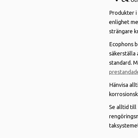
Produkter i 
enlighet m
strängare k
Ecophons bä
säkerställa
standard. M
prestandade
Hänvisa allt
korrosionsk
Se alltid ti
rengörings
taksysteme