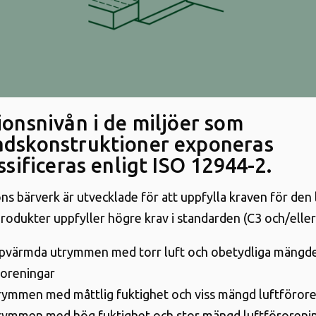
ionsnivån i de miljöer som
dskonstruktioner exponeras
ssificeras enligt ISO 12944-2.
ns bärverk är utvecklade för att uppfylla kraven för den 
produkter uppfyller högre krav i standarden (C3 och/eller
ppvärmda utrymmen med torr luft och obetydliga mängd
roreningar
trymmen med måttlig fuktighet och viss mängd luftföror
trymmen med hög fuktighet och stor mängd luftföroreni