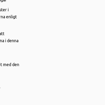
ter i
na enligt
att
na i denna
tet med den
r