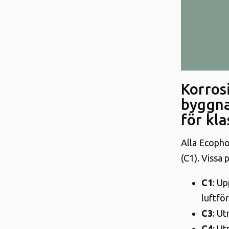
Korros
byggna
för kla
Alla Ecopho
(C1). Vissa 
C1
: U
luftfö
C3
: U
C4
: U