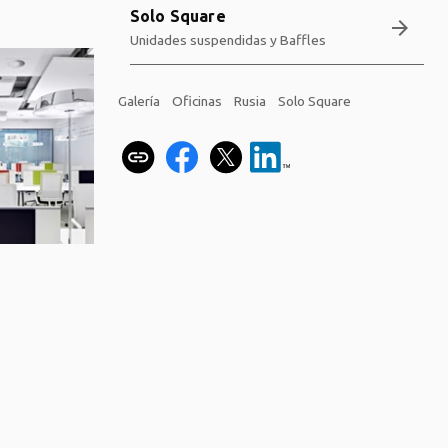
Solo Square
arrow_forward
Unidades suspendidas y Baffles
Galería
Oficinas
Rusia
Solo Square