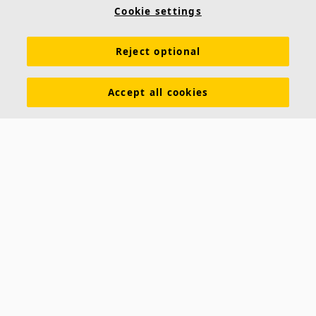
Cookie settings
Reject optional
Accept all cookies
Gordon PRO
El techo de los Data Centers deben tener capacidad
de carga para soportar infraestructuras. La perfilería
estructural Gordon PRO es un sistema modular de
alta
Flexibilidad para fijar servicios, portacables, sistemas
de contención y tabiques donde sea necesario.
Sistema modular permitiendo adaptar el techo a
medida que evoluciona la instalación.