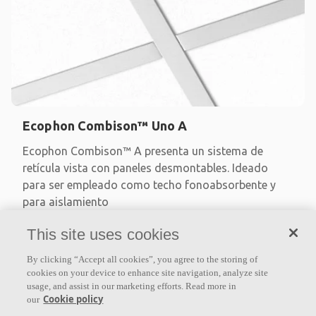
Ecophon Combison™ Uno A
Ecophon Combison™ A presenta un sistema de
retícula vista con paneles desmontables. Ideado
para ser empleado como techo fonoabsorbente y
para aislamiento
Absorción clase D
This site uses cookies
Cantos tratados
By clicking “Accept all cookies”, you agree to the storing of
Aislamiento acústico entre habitaciones: 43 dB
cookies on your device to enhance site navigation, analyze site
usage, and assist in our marketing efforts. Read more in
Cookie policy
our