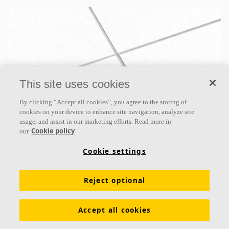
This site uses cookies
By clicking “Accept all cookies”, you agree to the storing of
Ecophon Master™ B
cookies on your device to enhance site navigation, analyze site
usage, and assist in our marketing efforts. Read more in
Cookie policy
En las placas de Ecophon Master™ B, los paneles van
our
adheridos a hueso directamente al elemento
Cookie settings
portante, creando un techo con aspecto limpio y
uniforme. El
Reject optional
Absorción clase A
Cantos pintados
Accept all cookies
Para fijación directa con adhesivo