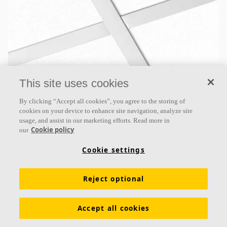
This site uses cookies
Ecophon Master™ A
Ecophon Master™ A presenta un sistema de retícula
By clicking “Accept all cookies”, you agree to the storing of
cookies on your device to enhance site navigation, analyze site
vista. Cada una de las placas es fácilmente
usage, and assist in our marketing efforts. Read more in
desmontable. Adecuada para oficinas diáfanas o
Cookie policy
our
espacios donde se
Cookie settings
Absorción clase A
Cantos tratados
Reject optional
Disponible en grandes formatos y fácil de desmontar
Accept all cookies