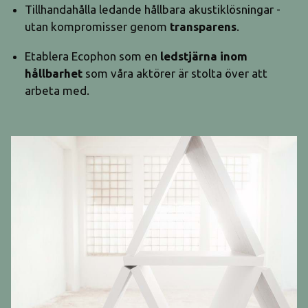
Tillhandahålla ledande hållbara akustiklösningar -
utan kompromisser genom
transparens
.
Etablera Ecophon som en
ledstjärna inom
hållbarhet
som våra aktörer är stolta över att
arbeta med.