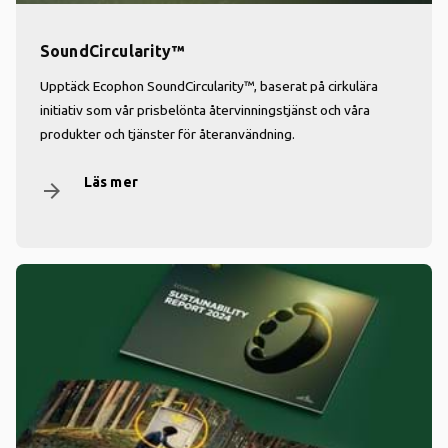
SoundCircularity™
Upptäck Ecophon SoundCircularity™, baserat på cirkulära
initiativ som vår prisbelönta återvinningstjänst och våra
produkter och tjänster för återanvändning.
Läs mer
arrow_forward