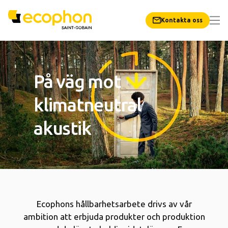
Kontakta oss
På väg mot
klimatneutral
akustik
Ecophons hållbarhetsarbete drivs av vår
ambition att erbjuda produkter och produktion