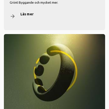
Grönt Byggande och mycket mer.
Läs mer
arrow_forward