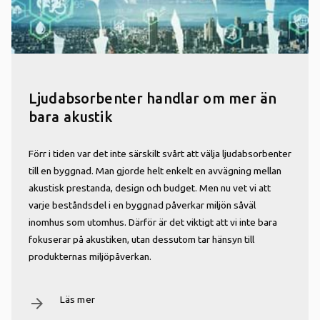
Ljudabsorbenter handlar om mer än
bara akustik
Förr i tiden var det inte särskilt svårt att välja ljudabsorbenter
till en byggnad. Man gjorde helt enkelt en avvägning mellan
akustisk prestanda, design och budget. Men nu vet vi att
varje beståndsdel i en byggnad påverkar miljön såväl
inomhus som utomhus. Därför är det viktigt att vi inte bara
fokuserar på akustiken, utan dessutom tar hänsyn till
produkternas miljöpåverkan.
Läs mer
arrow_forward