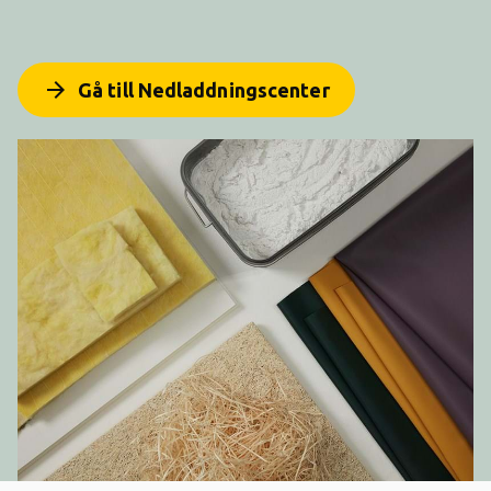
arrow_forward
Gå till Nedladdningscenter