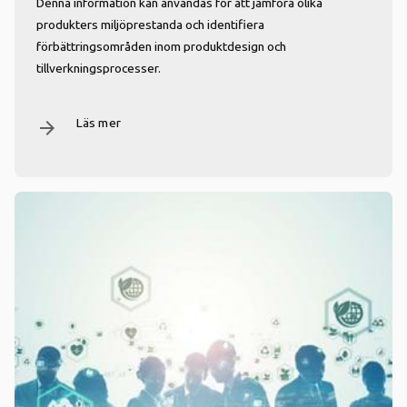
Denna information kan användas för att jämföra olika
produkters miljöprestanda och identifiera
förbättringsområden inom produktdesign och
tillverkningsprocesser.
Läs mer
arrow_forward