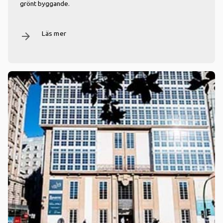
grönt byggande.
Läs mer
arrow_forward