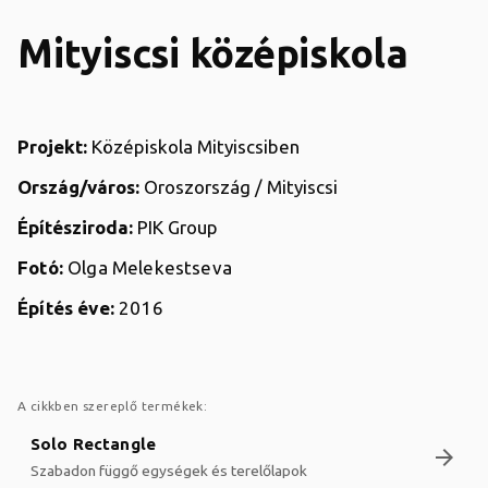
Mityiscsi középiskola
Projekt:
Középiskola Mityiscsiben
Ország/város:
Oroszország / Mityiscsi
Építésziroda:
PIK Group
Fotó:
Olga Melekestseva
Építés éve:
2016
A cikkben szereplő termékek:
Solo Rectangle
arrow_forward
Szabadon függő egységek és terelőlapok