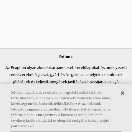
Rólunk
Az Ecophon olyan akusztikai paneleket, terelőlapokat és mennyezeti
rendszereket fejleszt, gyárt és forgalmaz, amelyek az emberek
jólétének és teljesítményének javításával hozzájárulnak a jó
munkakörnyezet kialakításához. Ígéretünk, az „A sound effect on
Sütiket használunk az oldalunk megfelelő működésének
people” minden tevékenységünkben központi szerepet játszik.
biztosításához, a tartalmak és hirdetések személyre szabásához,
közösségi média funkciók felkínálásához és az oldalunk
Kövessen minket
látogatottságának elemzéséhez. Oldalhasználattal kapcsolatos
információkat is megosztunk a közösségi média területén
tevékenykedő, a hirdetési és elemzési szolgáltatásokat nyújtó
partnereinkkel.