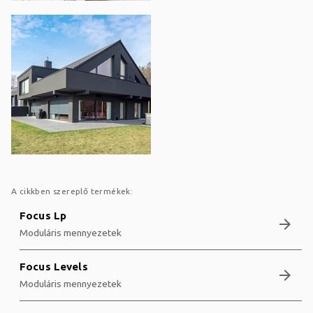
A cikkben szereplő termékek:
Focus Lp
arrow_forward
Moduláris mennyezetek
Focus Levels
arrow_forward
Moduláris mennyezetek