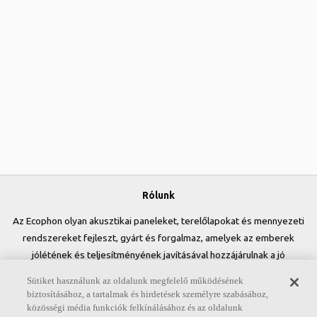
Rólunk
Az Ecophon olyan akusztikai paneleket, terelőlapokat és mennyezeti
rendszereket fejleszt, gyárt és forgalmaz, amelyek az emberek
jólétének és teljesítményének javításával hozzájárulnak a jó
munkakörnyezet kialakításához. Ígéretünk, az „A sound effect on
Sütiket használunk az oldalunk megfelelő működésének
people” minden tevékenységünkben központi szerepet játszik.
biztosításához, a tartalmak és hirdetések személyre szabásához,
közösségi média funkciók felkínálásához és az oldalunk
Kövessen minket