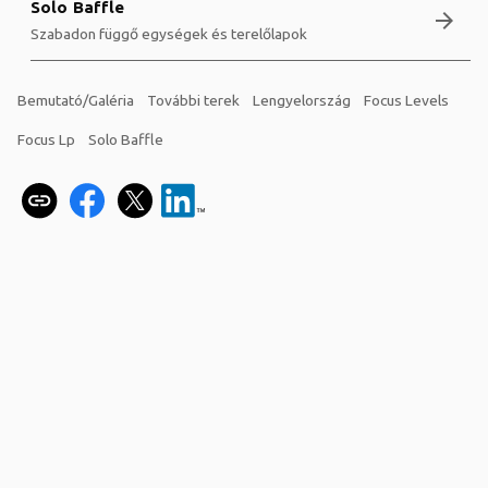
Solo Baffle
arrow_forward
Szabadon függő egységek és terelőlapok
Bemutató/Galéria
További terek
Lengyelország
Focus Levels
Focus Lp
Solo Baffle