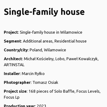
Single-family house
Project
: Single-family house in Wilamowice
Segment
: Additional areas, Residential house
Country/city
: Poland, Wilamowice
Architect
: Michał Kościelny, Lobo, Paweł Kowalczyk,
ARTINSTAL
Installer
: Marcin Ryłko
Photographer
: Tomasz Osiak
Project size
: 168 pieces of Solo Baffle, Focus Levels,
Focus Lp
Production year
: 2023