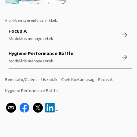
A cikkben szereplő termékek:
Focus A
arrow_forward
Moduláris mennyezetek
Hygiene Performance Baffle
arrow_forward
Moduláris mennyezetek
Bemutató/Galéria
Uszodák
Cseh Köztársaság
Focus A
Hygiene Performance Baffle