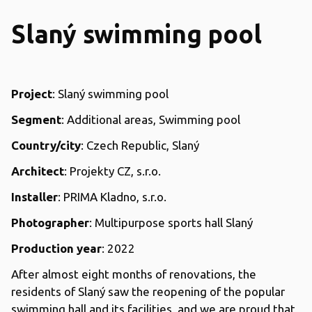
Slaný swimming pool
Project
: Slaný swimming pool
Segment
: Additional areas, Swimming pool
Country/city
: Czech Republic, Slaný
Architect
: Projekty CZ, s.r.o.
Installer
: PRIMA Kladno, s.r.o.
Photographer
: Multipurpose sports hall Slaný
Production year
: 2022
After almost eight months of renovations, the
residents of Slaný saw the reopening of the popular
swimming hall and its facilities, and we are proud that