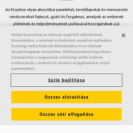
Az Ecophon olyan akusztikai paneleket, terelőlapokat és mennyezeti
rendszereket fejleszt, gyárt és forgalmaz, amelyek az emberek
jólétének és teljesítményének javításával hozzájárulnak a jó
munkakörnyezet kialakításához. Ígéretünk, az „A sound effect on
Sütiket használunk az oldalunk megfelelő működésének
people” minden tevékenységünkben központi szerepet játszik.
biztosításához, a tartalmak és hirdetések személyre szabásához,
közösségi média funkciók felkínálásához és az oldalunk
Kövessen minket
látogatottságának elemzéséhez. Oldalhasználattal kapcsolatos
információkat is megosztunk a közösségi média területén
tevékenykedő, a hirdetési és elemzési szolgáltatásokat nyújtó
partnereinkkel.
Hivatkozások
Sütik beállítása
Akusztikai ismeretek
Termékek
Inspiráció és tudásanyag
Összes elutasítása
Funkcionális igények
Színek és felületek
E-eszközök
Teljesítménynyilatkozat
Az Ecophonról
Karrier
Összes süti elfogadása
Fenntarthatóság
Jogi információk
Brosúrák letöltése