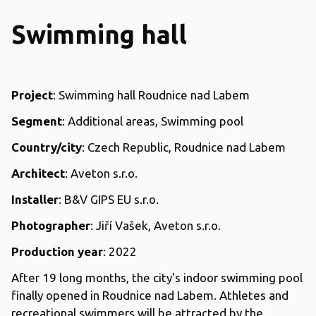
Swimming hall
Project
: Swimming hall Roudnice nad Labem
Segment
: Additional areas, Swimming pool
Country/city
: Czech Republic, Roudnice nad Labem
Architect
: Aveton s.r.o.
Installer
: B&V GIPS EU s.r.o.
Photographer
: Jiří Vašek, Aveton s.r.o.
Production year
: 2022
After 19 long months, the city's indoor swimming pool
finally opened in Roudnice nad Labem. Athletes and
recreational swimmers will be attracted by the