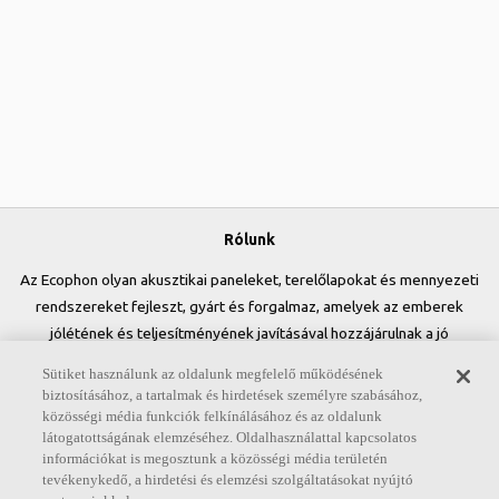
Rólunk
Az Ecophon olyan akusztikai paneleket, terelőlapokat és mennyezeti
rendszereket fejleszt, gyárt és forgalmaz, amelyek az emberek
jólétének és teljesítményének javításával hozzájárulnak a jó
munkakörnyezet kialakításához. Ígéretünk, az „A sound effect on
Sütiket használunk az oldalunk megfelelő működésének
people” minden tevékenységünkben központi szerepet játszik.
biztosításához, a tartalmak és hirdetések személyre szabásához,
közösségi média funkciók felkínálásához és az oldalunk
Kövessen minket
látogatottságának elemzéséhez. Oldalhasználattal kapcsolatos
információkat is megosztunk a közösségi média területén
tevékenykedő, a hirdetési és elemzési szolgáltatásokat nyújtó