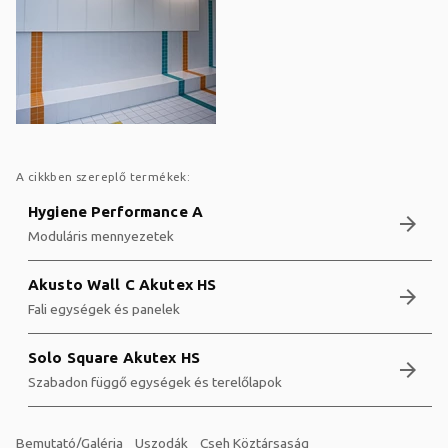
A cikkben szereplő termékek:
Hygiene Performance A
arrow_forward
Moduláris mennyezetek
Akusto Wall C Akutex HS
arrow_forward
Fali egységek és panelek
Solo Square Akutex HS
arrow_forward
Szabadon függő egységek és terelőlapok
Bemutató/Galéria
Uszodák
Cseh Köztársaság