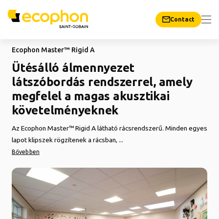
Contact
Ecophon Master™ Rigid A
Ütésálló álmennyezet
látszóbordás rendszerrel, amely
megfelel a magas akusztikai
követelményeknek
Az Ecophon Master™ Rigid A látható rácsrendszerű. Minden egyes
lapot klipszek rögzítenek a rácsban, ...
Bővebben