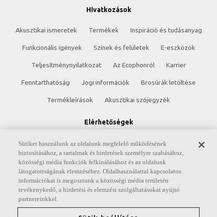
Hivatkozások
Akusztikai ismeretek
Termékek
Inspiráció és tudásanyag
Funkcionális igények
Színek és felületek
E-eszközök
Teljesítménynyilatkozat
Az Ecophonról
Karrier
Fenntarthatóság
Jogi információk
Brosúrák letöltése
Termékleírások
Akusztikai szójegyzék
Elérhetőségek
Saint-Gobain Ecophon AB
Sütiket használunk az oldalunk megfelelő működésének
Box 500
biztosításához, a tartalmak és hirdetések személyre szabásához,
közösségi média funkciók felkínálásához és az oldalunk
SE 265 03 Hyllinge
látogatottságának elemzéséhez. Oldalhasználattal kapcsolatos
Svédország
információkat is megosztunk a közösségi média területén
Telefon: +46 42 17 99 00
tevékenykedő, a hirdetési és elemzési szolgáltatásokat nyújtó
Fax: +46 42 22 59 29
partnereinkkel.