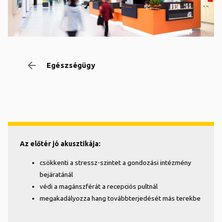
arrow_backward
Egészségügy
Az előtér jó akusztikája:
csökkenti a stressz-szintet a gondozási intézmény
bejáratánál
védi a magánszférát a recepciós pultnál
megakadályozza hang továbbterjedését más terekbe