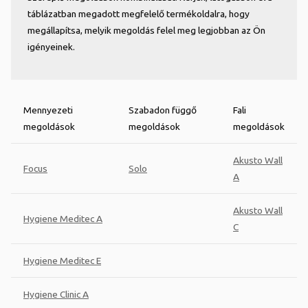
táblázatban megadott megfelelő termékoldalra, hogy
megállapítsa, melyik megoldás felel meg legjobban az Ön
igényeinek.
Mennyezeti
Szabadon függő
Fali
megoldások
megoldások
megoldások
Akusto Wall
Focus
Solo
A
Akusto Wall
Hygiene Meditec A
C
Hygiene Meditec E
Hygiene Clinic A