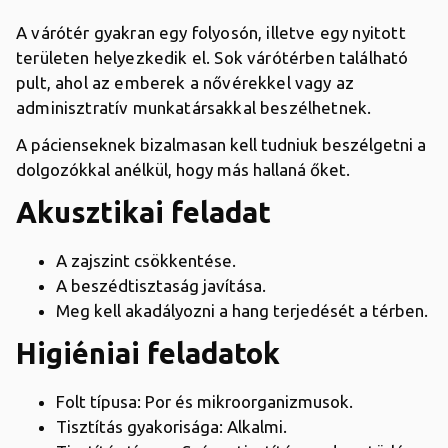
A várótér gyakran egy folyosón, illetve egy nyitott
területen helyezkedik el. Sok várótérben található
pult, ahol az emberek a nővérekkel vagy az
adminisztratív munkatársakkal beszélhetnek.
A pácienseknek bizalmasan kell tudniuk beszélgetni a
dolgozókkal anélkül, hogy más hallaná őket.
Akusztikai feladat
A zajszint csökkentése.
A beszédtisztaság javítása.
Meg kell akadályozni a hang terjedését a térben.
Higiéniai feladatok
Folt típusa: Por és mikroorganizmusok.
Tisztítás gyakorisága: Alkalmi.