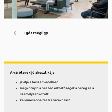
arrow_backward
Egészségügy
A váróterek jó akusztikája:
javítja a beszédvédelmet
megkönnyíti a beszéd érthetőségét a beteg és a
személyzet között
kellemesebbé teszi a várakozást