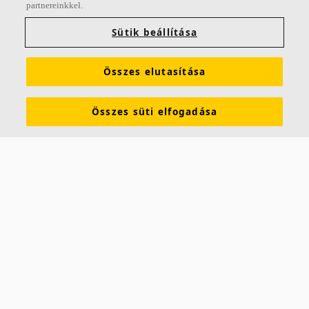
partnereinkkel.
Sütik beállítása
Összes elutasítása
Összes süti elfogadása
Rólunk
Az Ecophon olyan akusztikai paneleket, terelőlapokat és mennyezeti
rendszereket fejleszt, gyárt és forgalmaz, amelyek az emberek
jólétének és teljesítményének javításával hozzájárulnak a jó
munkakörnyezet kialakításához. Ígéretünk, az „A sound effect on