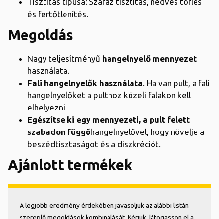
Tisztítás típusa: Száraz tisztítás, nedves törlés
és fertőtlenítés.
Megoldás
Nagy teljesítményű
hangelnyelő mennyezet
használata.
Fali hangelnyelők használata
. Ha van pult, a fali
hangelnyelőket a pulthoz közeli falakon kell
elhelyezni.
Egészítse ki egy mennyezeti, a pult felett
szabadon függő
hangelnyelővel, hogy növelje a
beszédtisztaságot és a diszkréciót.
Ajánlott termékek
A legjobb eredmény érdekében javasoljuk az alábbi listán
szereplő megoldások kombinálását. Kérjük, látogasson el a