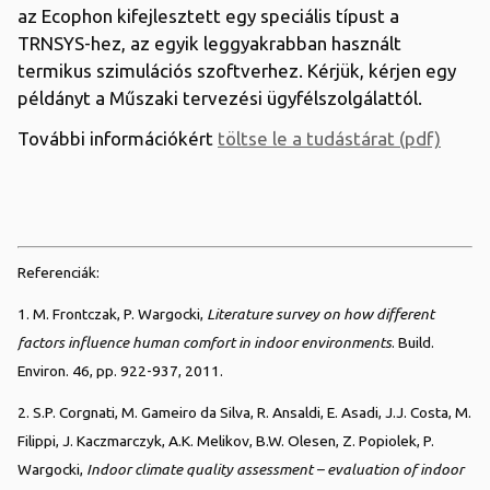
az Ecophon kifejlesztett egy speciális típust a
TRNSYS-hez, az egyik leggyakrabban használt
termikus szimulációs szoftverhez. Kérjük, kérjen egy
példányt a Műszaki tervezési ügyfélszolgálattól.
További információkért
töltse le a tudástárat (pdf)
Referenciák:
1. M. Frontczak, P. Wargocki,
Literature survey on how different
factors influence human comfort in indoor environments
. Build.
Environ. 46, pp. 922-937, 2011.
2. S.P. Corgnati, M. Gameiro da Silva, R. Ansaldi, E. Asadi, J.J. Costa, M.
Filippi, J. Kaczmarczyk, A.K. Melikov, B.W. Olesen, Z. Popiolek, P.
Wargocki,
Indoor climate quality assessment – evaluation of indoor