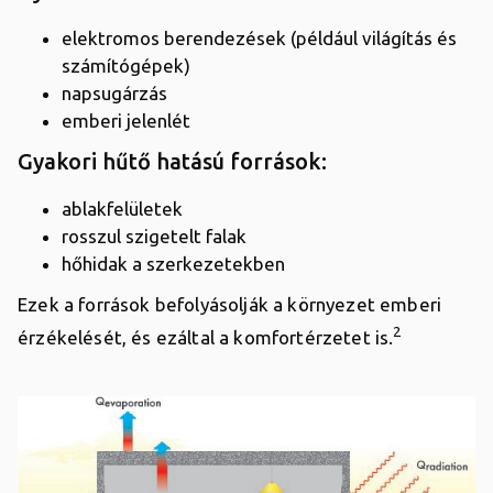
elektromos berendezések (például világítás és
számítógépek)
napsugárzás
emberi jelenlét
Gyakori hűtő hatású források:
ablakfelületek
rosszul szigetelt falak
hőhidak a szerkezetekben
Ezek a források befolyásolják a környezet emberi
2
érzékelését, és ezáltal a komfortérzetet is.