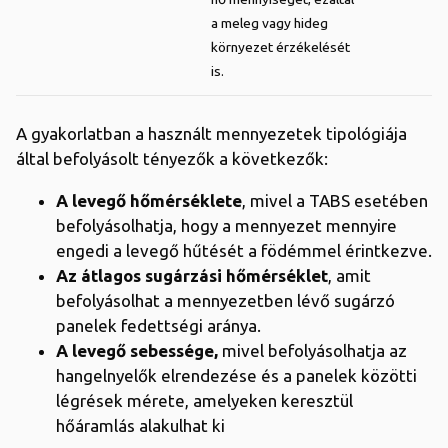
a meleg vagy hideg
környezet érzékelését
is.
A gyakorlatban a használt mennyezetek tipológiája
által befolyásolt tényezők a következők:
A levegő hőmérséklete
, mivel a TABS esetében
befolyásolhatja, hogy a mennyezet mennyire
engedi a levegő hűtését a födémmel érintkezve.
Az átlagos sugárzási hőmérséklet
, amit
befolyásolhat a mennyezetben lévő sugárzó
panelek fedettségi aránya.
A levegő sebessége,
mivel befolyásolhatja az
hangelnyelők elrendezése és a panelek közötti
légrések mérete, amelyeken keresztül
hőáramlás alakulhat ki