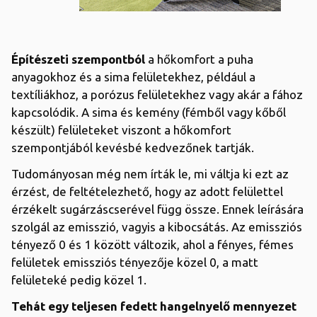
Építészeti szempontból
a hőkomfort a puha
anyagokhoz és a sima felületekhez, például a
textíliákhoz, a porózus felületekhez vagy akár a fához
kapcsolódik. A sima és kemény (fémből vagy kőből
készült) felületeket viszont a hőkomfort
szempontjából kevésbé kedvezőnek tartják.
Tudományosan még nem írták le, mi váltja ki ezt az
érzést, de feltételezhető, hogy az adott felülettel
érzékelt sugárzáscserével függ össze. Ennek leírására
szolgál az emisszió, vagyis a kibocsátás. Az emissziós
tényező 0 és 1 között változik, ahol a fényes, fémes
felületek emissziós tényezője közel 0, a matt
felületeké pedig közel 1.
Tehát egy teljesen fedett hangelnyelő mennyezet