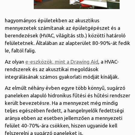
hagyományos épületekben az akusztikus
mennyezetek számítanak az épületgépészet és a
berendezések (HVAC, világítás stb.) közötti határoló
felületetnek. Általában az alapterület 80-90%-át fedik
le, faltól falig.
Az olyan
e-eszközök, mint a Drawing Aid
, a HVAC-
rendszerek és az akusztikai megoldások
integrálásának számos gyakorlati módját kínálják.
Az elmúlt néhány évben egyre több könnyű, sugárzó
paneleken alapuló hidronikus fűtési és hűtési rendszer
került bevezetésre. Ha a mennyezet még mindig
teljes egészében fedett, a hangelnyelők fedettségi
aránya ebben az esetben jellemzően a mennyezeti
felület 40-70%-ára csökken, hiszen ugyanide kell
felszerelni a sugárzó paneleket is.