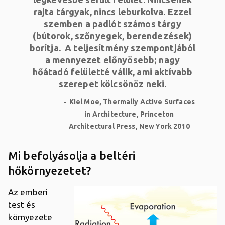
rajta tárgyak, nincs leburkolva. Ezzel
szemben a padlót számos tárgy
(bútorok, szőnyegek, berendezések)
borítja. A teljesítmény szempontjából
a mennyezet előnyösebb; nagy
hőátadó felületté válik, ami aktívabb
szerepet kölcsönöz neki.
Kiel Moe, Thermally Active Surfaces
in Architecture, Princeton
Architectural Press, New York 2010
Mi befolyásolja a beltéri
hőkörnyezetet?
Az emberi
test és
környezete