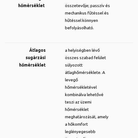
hőmérséklet
összetevője; passzív és
mechanikus fűtéssel és
hűtéssel könnyen
befolyásolható.
Átlagos
a helyiségben lévő
sugárzási
összes szabad felület
hőmérséklet
súlyozott
átlaghőmérséklete. A
levegő
hőmérsékletével
kombinálva lehetővé
teszi az üzemi
hőmérséklet
meghatározását, amely
a hőkomfort
leglényegesebb