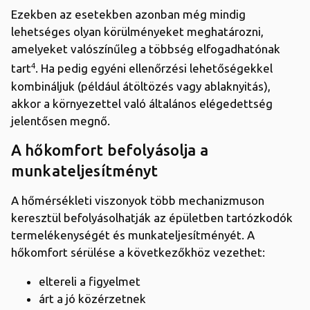
Ezekben az esetekben azonban még mindig
lehetséges olyan körülményeket meghatározni,
amelyeket valószínűleg a többség elfogadhatónak
4
tart
. Ha pedig egyéni ellenőrzési lehetőségekkel
kombináljuk (például átöltözés vagy ablaknyitás),
akkor a környezettel való általános elégedettség
jelentősen megnő.
A hőkomfort befolyásolja a
munkateljesítményt
A hőmérsékleti viszonyok több mechanizmuson
keresztül befolyásolhatják az épületben tartózkodók
termelékenységét és munkateljesítményét. A
hőkomfort sérülése a következőkhöz vezethet:
eltereli a figyelmet
árt a jó közérzetnek