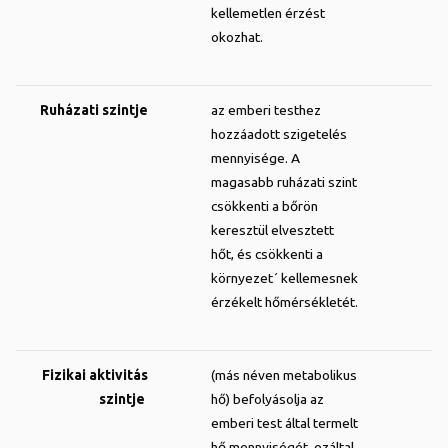
kellemetlen érzést
okozhat.
Ruházati szintje
az emberi testhez
hozzáadott szigetelés
mennyisége. A
magasabb ruházati szint
csökkenti a bőrön
keresztül elvesztett
hőt, és csökkenti a
környezet´ kellemesnek
érzékelt hőmérsékletét.
Fizikai aktivitás
(más néven metabolikus
szintje
hő) befolyásolja az
emberi test által termelt
hő mennyiségét, ezáltal