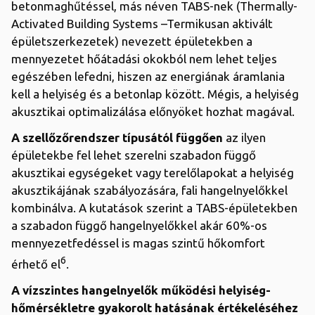
betonmaghűtéssel, más néven TABS-nek (Thermally-
Activated Building Systems –Termikusan aktivált
épületszerkezetek) nevezett épületekben a
mennyezetet hőátadási okokból nem lehet teljes
egészében lefedni, hiszen az energiának áramlania
kell a helyiség és a betonlap között. Mégis, a helyiség
akusztikai optimalizálása előnyöket hozhat magával.
A szellőzőrendszer típusától függően
az ilyen
épületekbe fel lehet szerelni szabadon függő
akusztikai egységeket vagy terelőlapokat a helyiség
akusztikájának szabályozására, fali hangelnyelőkkel
kombinálva. A kutatások szerint a TABS-épületekben
a szabadon függő hangelnyelőkkel akár 60%-os
mennyezetfedéssel is magas szintű hőkomfort
6
érhető el
.
A vízszintes hangelnyelők működési helyiség-
hőmérsékletre gyakorolt hatásának értékeléséhez