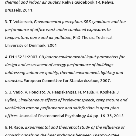
thermal and indoor air quality
. Rehva Guidebook 14. Rehva,
Brussels, 2011.
3. T. Witterseh,
Environmental perception, SBS symptoms and the
performance of office work under combined exposures to
temperature, noise and air pollution,
PhD Thesis, Technical
University of Denmark, 2001
4. EN 15251:2007-08,
Indoor environmental input parameters for
design and assessment of energy performance of buildings
addressing indoor air quality, thermal environment, lighting and
acoustics.
European Committee for Standardization, 2007.
5. J. Varjo, V. Hongisto, A. Haapakangas, H. Maula, H. Koskela, J.
Hyönä,
Simultaneous effects of irrelevant speech, temperature and
ventilation rate on performance and satisfaction in open-plan
offices
. Journal of Environmental Psychology 44, pp. 16–33, 2015.
6. N. Rage,
Experimental and theoretical study of the influence of
acoustic panels on the heat exchange between Thermo-Active