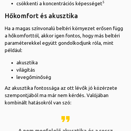
5
csökkenti a koncentrációs képességet
Hőkomfort és akusztika
Ha a magas színvonalú beltéri környezet erősen függ
a hőkomforttól, akkor igen fontos, hogy más beltéri
paraméterekkel együtt gondolkodjunk róla, mint
például:
akusztika
világítás
levegőminőség
Az akusztika fontossága az ott lévők jó közérzete
szempontjából ma már nem kérdés. Valójában
kombinált hatásokról van szó:
format_quote
A nem megfelelő akusztika és a rossz