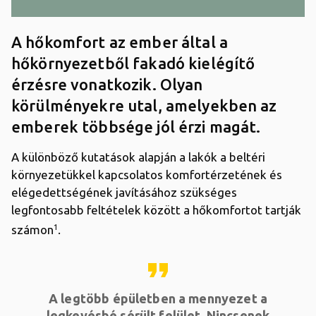
A hőkomfort az ember által a
hőkörnyezetből fakadó kielégítő
érzésre vonatkozik. Olyan
körülményekre utal, amelyekben az
emberek többsége jól érzi magát.
A különböző kutatások alapján a lakók a beltéri
környezetükkel kapcsolatos komfortérzetének és
elégedettségének javításához szükséges
legfontosabb feltételek között a hőkomfortot tartják
1
számon
.
format_quote
A legtöbb épületben a mennyezet a
legkevésbé sérült felület. Nincsenek