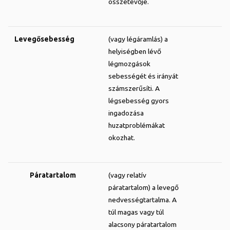
összetevője.
Levegősebesség
(vagy légáramlás) a
helyiségben lévő
légmozgások
sebességét és irányát
számszerűsíti. A
légsebesség gyors
ingadozása
huzatproblémákat
okozhat.
Páratartalom
(vagy relatív
páratartalom) a levegő
nedvességtartalma. A
túl magas vagy túl
alacsony páratartalom